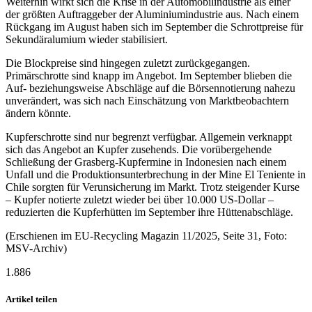
Weiterhin wirkt sich die Krise in der Automobilindustrie als einer
der größten Auftraggeber der Aluminiumindustrie aus. Nach einem
Rückgang im August haben sich im September die Schrottpreise für
Sekundäralumium wieder stabilisiert.
Die Blockpreise sind hingegen zuletzt zurückgegangen.
Primärschrotte sind knapp im Angebot. Im September blieben die
Auf- beziehungsweise Abschläge auf die Börsennotierung nahezu
unverändert, was sich nach Einschätzung von Marktbeobachtern
ändern könnte.
Kupferschrotte sind nur begrenzt verfügbar. Allgemein verknappt
sich das Angebot an Kupfer zusehends. Die vorübergehende
Schließung der Grasberg-Kupfermine in Indonesien nach einem
Unfall und die Produktionsunterbrechung in der Mine El Teniente in
Chile sorgten für Verunsicherung im Markt. Trotz steigender Kurse
– Kupfer notierte zuletzt wieder bei über 10.000 US-Dollar –
reduzierten die Kupferhütten im September ihre Hüttenabschläge.
(Erschienen im EU-Recycling Magazin 11/2025, Seite 31, Foto:
MSV-Archiv)
1.886
Artikel teilen