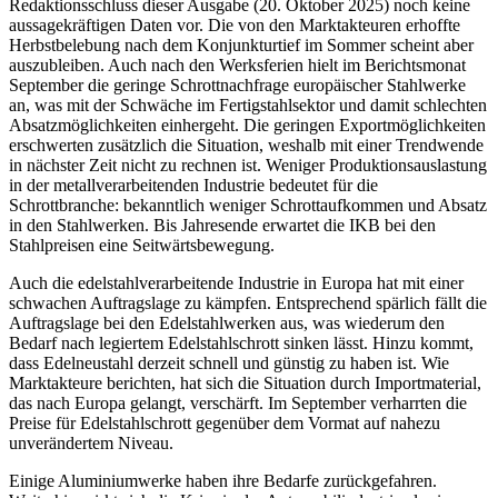
Redaktionsschluss dieser Ausgabe (20. Oktober 2025) noch keine
aussagekräftigen Daten vor. Die von den Marktakteuren erhoffte
Herbstbelebung nach dem Konjunkturtief im Sommer scheint aber
auszubleiben. Auch nach den Werksferien hielt im Berichtsmonat
September die geringe Schrottnachfrage europäischer Stahlwerke
an, was mit der Schwäche im Fertigstahlsektor und damit schlechten
Absatzmöglichkeiten einhergeht. Die geringen Exportmöglichkeiten
erschwerten zusätzlich die Situation, weshalb mit einer Trendwende
in nächster Zeit nicht zu rechnen ist. Weniger Produktionsauslastung
in der metallverarbeitenden Industrie bedeutet für die
Schrottbranche: bekanntlich weniger Schrottaufkommen und Absatz
in den Stahlwerken. Bis Jahresende erwartet die IKB bei den
Stahlpreisen eine Seitwärtsbewegung.
Auch die edelstahlverarbeitende Industrie in Europa hat mit einer
schwachen Auftragslage zu kämpfen. Entsprechend spärlich fällt die
Auftragslage bei den Edelstahlwerken aus, was wiederum den
Bedarf nach legiertem Edelstahlschrott sinken lässt. Hinzu kommt,
dass Edelneustahl derzeit schnell und günstig zu haben ist. Wie
Marktakteure berichten, hat sich die Situation durch Importmaterial,
das nach Europa gelangt, verschärft. Im September verharrten die
Preise für Edelstahlschrott gegenüber dem Vormat auf nahezu
unverändertem Niveau.
Einige Aluminiumwerke haben ihre Bedarfe zurückgefahren.