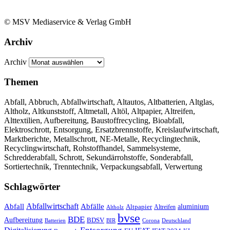
© MSV Mediaservice & Verlag GmbH
Archiv
Archiv
Themen
Abfall, Abbruch, Abfallwirtschaft, Altautos, Altbatterien, Altglas,
Altholz, Altkunststoff, Altmetall, Altöl, Altpapier, Altreifen,
Alttextilien, Aufbereitung, Baustoffrecycling, Bioabfall,
Elektroschrott, Entsorgung, Ersatzbrennstoffe, Kreislaufwirtschaft,
Marktberichte, Metallschrott, NE-Metalle, Recyclingtechnik,
Recyclingwirtschaft, Rohstoffhandel, Sammelsysteme,
Schredderabfall, Schrott, Sekundärrohstoffe, Sonderabfall,
Sortiertechnik, Trenntechnik, Verpackungsabfall, Verwertung
Schlagwörter
Abfall
Abfallwirtschaft
Abfälle
aluminium
Altpapier
Altholz
Altreifen
bvse
BDE
Aufbereitung
BDSV
Batterien
BIR
Corona
Deutschland