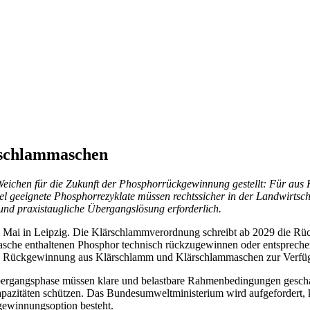
rschlammaschen
ichen für die Zukunft der Phosphorrückgewinnung gestellt: Für aus
ttel geeignete Phosphorrezyklate müssen rechtssicher in der Landwirt
 und praxistaugliche Übergangslösung erforderlich.
Mai in Leipzig. Die Klärschlammverordnung schreibt ab 2029 die Rü
masche enthaltenen Phosphor technisch rückzugewinnen oder entsprec
nde Rückgewinnung aus Klärschlamm und Klärschlammaschen zur Verfü
bergangsphase müssen klare und belastbare Rahmenbedingungen geschaf
itäten schützen. Das Bundesumweltministerium wird aufgefordert, kur
gewinnungsoption besteht.