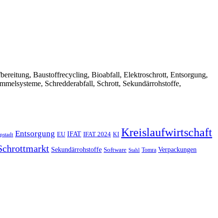
Aufbereitung, Baustoffrecycling, Bioabfall, Elektroschrott, Entsorgung,
ammelsysteme, Schredderabfall, Schrott, Sekundärrohstoffe,
Kreislaufwirtschaft
Entsorgung
IFAT
EU
IFAT 2024
KI
pstadt
Schrottmarkt
Verpackungen
Sekundärrohstoffe
Software
Tomra
Stahl