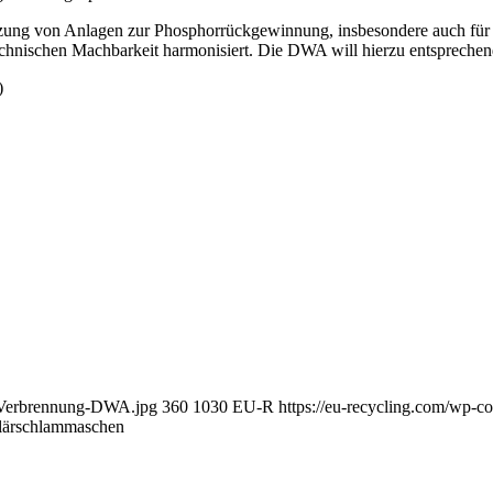
zung von Anlagen zur Phosphorrückgewinnung, insbesondere auch für sc
chnischen Machbarkeit harmonisiert. Die DWA will hierzu entsprechend
)
m-Verbrennung-DWA.jpg
360
1030
EU-R
https://eu-recycling.com/wp-
Klärschlammaschen