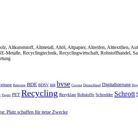
olz, Altkunststoff, Altmetall, Altöl, Altpapier, Altreifen, Alttextilien, 
, NE-Metalle, Recyclingtechnik, Recyclingwirtschaft, Rohstoffhandel, S
ertung
bvse
BDE
Digitalisierung
reitung
BDSV
Batterien
BIR
Dop
Corona
Deutschland
Recycling
Schrott
PET
Rezyklate
Schredder
t
Rohstoffe
Papier
ng: Platz schaffen für neue Zwecke