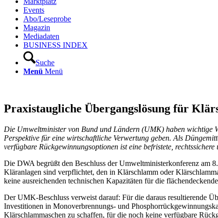
Marktplatz
Events
Abo/Leseprobe
Magazin
Mediadaten
BUSINESS INDEX
Suche
Menü
Menü
Praxistaugliche Übergangslösung für Klä
Die Umweltminister von Bund und Ländern (UMK) haben wichtige We
Perspektive für eine wirtschaftliche Verwertung geben. Als Düngemi
verfügbare Rückgewinnungsoptionen ist eine befristete, rechtssichere
Die DWA begrüßt den Beschluss der Umweltministerkonferenz am 8. 
Kläranlagen sind verpflichtet, den in Klärschlamm oder Klärschlam
keine ausreichenden technischen Kapazitäten für die flächendecke
Der UMK-Beschluss verweist darauf: Für die daraus resultierende Ü
Investitionen in Monoverbrennungs- und Phosphorrückgewinnungskapaz
Klärschlammaschen zu schaffen, für die noch keine verfügbare Rück