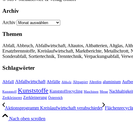
Archiv
Archiv
Themen
Abfall, Abbruch, Abfallwirtschaft, Altautos, Altbatterien, Altglas, Alth
Ersatzbrennstoffe, Kreislaufwirtschaft, Marktberichte, Metallschrott
Sonderabfall, Sortiertechnik, Trenntechnik, Verpackungsabfall, Verw
Schlagwörter
Abfall
Abfallwirtschaft
Abfälle
aluminium
Aufbe
Altpapier
Altholz
Altreifen
Kunststoffe
Kunststoffrecycling
Nachhaltigkei
Kunststoff
Maschinen
Messe
Zerkleinerung
Zerkleinerer
Österreich
Aktionsprogramm Kreislaufwirtschaft verabschiedet
Flächenrecycli
Nach oben scrollen