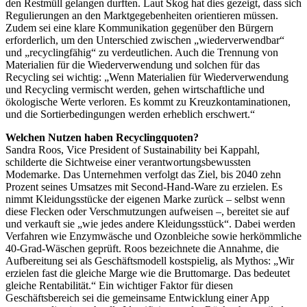
den Restmüll gelangen durften. Laut Skog hat dies gezeigt, dass sich
Regulierungen an den Marktgegebenheiten orientieren müssen.
Zudem sei eine klare Kommunikation gegenüber den Bürgern
erforderlich, um den Unterschied zwischen „wiederverwendbar“
und „recyclingfähig“ zu verdeutlichen. Auch die Trennung von
Materialien für die Wiederverwendung und solchen für das
Recycling sei wichtig: „Wenn Materialien für Wiederverwendung
und Recycling vermischt werden, gehen wirtschaftliche und
ökologische Werte verloren. Es kommt zu Kreuzkontaminationen,
und die Sortierbedingungen werden erheblich erschwert.“
Welchen Nutzen haben Recyclingquoten?
Sandra Roos, Vice President of Sustainability bei Kappahl,
schilderte die Sichtweise einer verantwortungsbewussten
Modemarke. Das Unternehmen verfolgt das Ziel, bis 2040 zehn
Prozent seines Umsatzes mit Second-Hand-Ware zu erzielen. Es
nimmt Kleidungsstücke der eigenen Marke zurück – selbst wenn
diese Flecken oder Verschmutzungen aufweisen –, bereitet sie auf
und verkauft sie „wie jedes andere Kleidungsstück“. Dabei werden
Verfahren wie Enzymwäsche und Ozonbleiche sowie herkömmliche
40-Grad-Wäschen geprüft. Roos bezeichnete die Annahme, die
Aufbereitung sei als Geschäftsmodell kostspielig, als Mythos: „Wir
erzielen fast die gleiche Marge wie die Bruttomarge. Das bedeutet
gleiche Rentabilität.“ Ein wichtiger Faktor für diesen
Geschäftsbereich sei die gemeinsame Entwicklung einer App