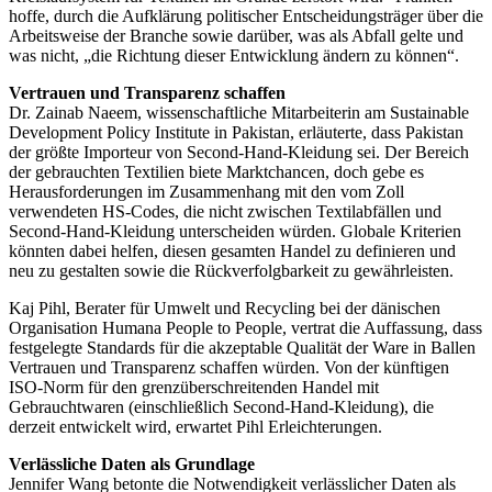
hoffe, durch die Aufklärung politischer Entscheidungsträger über die
Arbeitsweise der Branche sowie darüber, was als Abfall gelte und
was nicht, „die Richtung dieser Entwicklung ändern zu können“.
Vertrauen und Transparenz schaffen
Dr. Zainab Naeem, wissenschaftliche Mitarbeiterin am Sustainable
Development Policy Institute in Pakistan, erläuterte, dass Pakistan
der größte Importeur von Second-Hand-Kleidung sei. Der Bereich
der gebrauchten Textilien biete Marktchancen, doch gebe es
Herausforderungen im Zusammenhang mit den vom Zoll
verwendeten HS-Codes, die nicht zwischen Textilabfällen und
Second-Hand-Kleidung unterscheiden würden. Globale Kriterien
könnten dabei helfen, diesen gesamten Handel zu definieren und
neu zu gestalten sowie die Rückverfolgbarkeit zu gewährleisten.
Kaj Pihl, Berater für Umwelt und Recycling bei der dänischen
Organisation Humana People to People, vertrat die Auffassung, dass
festgelegte Standards für die akzeptable Qualität der Ware in Ballen
Vertrauen und Transparenz schaffen würden. Von der künftigen
ISO-Norm für den grenzüberschreitenden Handel mit
Gebrauchtwaren (einschließlich Second-Hand-Kleidung), die
derzeit entwickelt wird, erwartet Pihl Erleichterungen.
Verlässliche Daten als Grundlage
Jennifer Wang betonte die Notwendigkeit verlässlicher Daten als