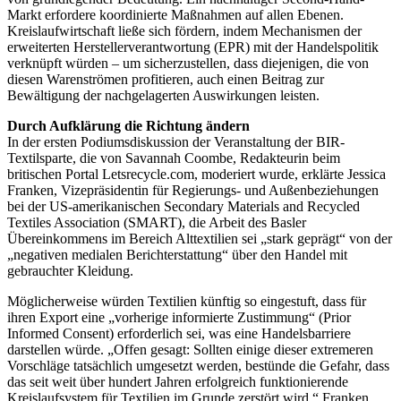
Markt erfordere koordinierte Maßnahmen auf allen Ebenen.
Kreislaufwirtschaft ließe sich fördern, indem Mechanismen der
erweiterten Herstellerverantwortung (EPR) mit der Handelspolitik
verknüpft würden – um sicherzustellen, dass diejenigen, die von
diesen Warenströmen profitieren, auch einen Beitrag zur
Bewältigung der nachgelagerten Auswirkungen leisten.
Durch Aufklärung die Richtung ändern
In der ersten Podiumsdiskussion der Veranstaltung der BIR-
Textilsparte, die von Savannah Coombe, Redakteurin beim
britischen Portal Letsrecycle.com, moderiert wurde, erklärte Jessica
Franken, Vizepräsidentin für Regierungs- und Außenbeziehungen
bei der US-amerikanischen Secondary Materials and Recycled
Textiles Association (SMART), die Arbeit des Basler
Übereinkommens im Bereich Alttextilien sei „stark geprägt“ von der
„negativen medialen Berichterstattung“ über den Handel mit
gebrauchter Kleidung.
Möglicherweise würden Textilien künftig so eingestuft, dass für
ihren Export eine „vorherige informierte Zustimmung“ (Prior
Informed Consent) erforderlich sei, was eine Handelsbarriere
darstellen würde. „Offen gesagt: Sollten einige dieser extremeren
Vorschläge tatsächlich umgesetzt werden, bestünde die Gefahr, dass
das seit weit über hundert Jahren erfolgreich funktionierende
Kreislaufsystem für Textilien im Grunde zerstört wird.“ Franken