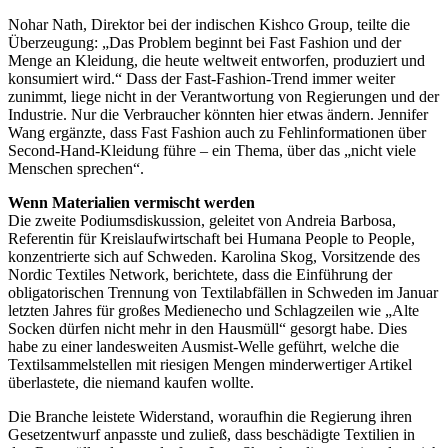
Nohar Nath, Direktor bei der indischen Kishco Group, teilte die
Überzeugung: „Das Problem beginnt bei Fast Fashion und der
Menge an Kleidung, die heute weltweit entworfen, produziert und
konsumiert wird.“ Dass der Fast-Fashion-Trend immer weiter
zunimmt, liege nicht in der Verantwortung von Regierungen und der
Industrie. Nur die Verbraucher könnten hier etwas ändern. Jennifer
Wang ergänzte, dass Fast Fashion auch zu Fehlinformationen über
Second-Hand-Kleidung führe – ein Thema, über das „nicht viele
Menschen sprechen“.
Wenn Materialien vermischt werden
Die zweite Podiumsdiskussion, geleitet von Andreia Barbosa,
Referentin für Kreislaufwirtschaft bei Humana People to People,
konzentrierte sich auf Schweden. Karolina Skog, Vorsitzende des
Nordic Textiles Network, berichtete, dass die Einführung der
obligatorischen Trennung von Textilabfällen in Schweden im Januar
letzten Jahres für großes Medienecho und Schlagzeilen wie „Alte
Socken dürfen nicht mehr in den Hausmüll“ gesorgt habe. Dies
habe zu einer landesweiten Ausmist-Welle geführt, welche die
Textilsammelstellen mit riesigen Mengen minderwertiger Artikel
überlastete, die niemand kaufen wollte.
Die Branche leistete Widerstand, woraufhin die Regierung ihren
Gesetzentwurf anpasste und zuließ, dass beschädigte Textilien in