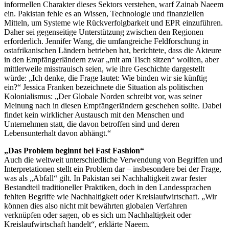
informellen Charakter dieses Sektors verstehen, warf Zainab Naeem
ein. Pakistan fehle es an Wissen, Technologie und finanziellen
Mitteln, um Systeme wie Rückverfolgbarkeit und EPR einzuführen.
Daher sei gegenseitige Unterstützung zwischen den Regionen
erforderlich. Jennifer Wang, die umfangreiche Feldforschung in
ostafrikanischen Ländern betrieben hat, berichtete, dass die Akteure
in den Empfängerländern zwar „mit am Tisch sitzen“ wollten, aber
mittlerweile misstrauisch seien, wie ihre Geschichte dargestellt
würde: „Ich denke, die Frage lautet: Wie binden wir sie künftig
ein?“ Jessica Franken bezeichnete die Situation als politischen
Kolonialismus: „Der Globale Norden schreibt vor, was seiner
Meinung nach in diesen Empfängerländern geschehen sollte. Dabei
findet kein wirklicher Austausch mit den Menschen und
Unternehmen statt, die davon betroffen sind und deren
Lebensunterhalt davon abhängt.“
„Das Problem beginnt bei Fast Fashion“
Auch die weltweit unterschiedliche Verwendung von Begriffen und
Interpretationen stellt ein Problem dar – insbesondere bei der Frage,
was als „Abfall“ gilt. In Pakistan sei Nachhaltigkeit zwar fester
Bestandteil traditioneller Praktiken, doch in den Landessprachen
fehlten Begriffe wie Nachhaltigkeit oder Kreislaufwirtschaft. „Wir
können dies also nicht mit bewährten globalen Verfahren
verknüpfen oder sagen, ob es sich um Nachhaltigkeit oder
Kreislaufwirtschaft handelt“, erklärte Naeem.