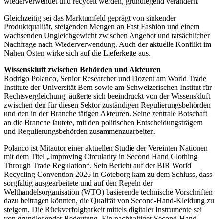
wiederverwendet und recycelt werden, grundlegend verändern.
Gleichzeitig sei das Marktumfeld geprägt von sinkender
Produktqualität, steigenden Mengen an Fast Fashion und einem
wachsenden Ungleichgewicht zwischen Angebot und tatsächlicher
Nachfrage nach Wiederverwendung. Auch der aktuelle Konflikt im
Nahen Osten wirke sich auf die Lieferkette aus.
Wissenskluft zwischen Behörden und Akteuren
Rodrigo Polanco, Senior Researcher und Dozent am World Trade
Institute der Universität Bern sowie am Schweizerischen Institut für
Rechtsvergleichung, äußerte sich beeindruckt von der Wissenskluft
zwischen den für diesen Sektor zuständigen Regulierungsbehörden
und den in der Branche tätigen Akteuren. Seine zentrale Botschaft
an die Branche lautete, mit den politischen Entscheidungsträgern
und Regulierungsbehörden zusammenzuarbeiten.
Polanco ist Mitautor einer aktuellen Studie der Vereinten Nationen
mit dem Titel „Improving Circularity in Second Hand Clothing
Through Trade Regulation“. Sein Bericht auf der BIR World
Recycling Convention 2026 in Göteborg kam zu dem Schluss, dass
sorgfältig ausgearbeitete und auf den Regeln der
Welthandelsorganisation (WTO) basierende technische Vorschriften
dazu beitragen könnten, die Qualität von Second-Hand-Kleidung zu
steigern. Die Rückverfolgbarkeit mittels digitaler Instrumente sei
von grundlegender Bedeutung. Ein nachhaltiger Second-Hand-