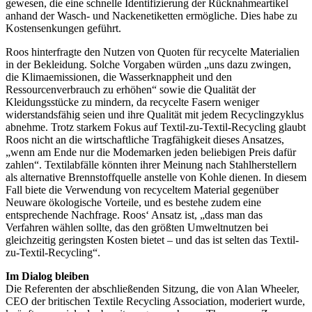
gewesen, die eine schnelle Identifizierung der Rücknahmeartikel
anhand der Wasch- und Nackenetiketten ermögliche. Dies habe zu
Kostensenkungen geführt.
Roos hinterfragte den Nutzen von Quoten für recycelte Materialien
in der Bekleidung. Solche Vorgaben würden „uns dazu zwingen,
die Klimaemissionen, die Wasserknappheit und den
Ressourcenverbrauch zu erhöhen“ sowie die Qualität der
Kleidungsstücke zu mindern, da recycelte Fasern weniger
widerstandsfähig seien und ihre Qualität mit jedem Recyclingzyklus
abnehme. Trotz starkem Fokus auf Textil-zu-Textil-Recycling glaubt
Roos nicht an die wirtschaftliche Tragfähigkeit dieses Ansatzes,
„wenn am Ende nur die Modemarken jeden beliebigen Preis dafür
zahlen“. Textilabfälle könnten ihrer Meinung nach Stahlherstellern
als alternative Brennstoffquelle anstelle von Kohle dienen. In diesem
Fall biete die Verwendung von recyceltem Material gegenüber
Neuware ökologische Vorteile, und es bestehe zudem eine
entsprechende Nachfrage. Roos‘ Ansatz ist, „dass man das
Verfahren wählen sollte, das den größten Umweltnutzen bei
gleichzeitig geringsten Kosten bietet – und das ist selten das Textil-
zu-Textil-Recycling“.
Im Dialog bleiben
Die Referenten der abschließenden Sitzung, die von Alan Wheeler,
CEO der britischen Textile Recycling Association, moderiert wurde,