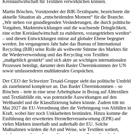
Kreislaufwirtschaft für Textilien verwirklichen können.
Martin Böschen, Vorsitzender der BIR-Textilsparte, bezeichnete die
aktuelle Situation als „entscheidenden Moment“ für die Branche.
„Wir stehen vor grundlegenden Veränderungen, die durch politische
Vorgaben, Marktentwicklungen und die wachsende Dringlichkeit,
eine echte Kreislaufwirtschaft zu etablieren, vorangetrieben werden“
– und diesen Entwicklungen müsse auf globaler Ebene begegnet
werden. Im vergangenen Jahr habe das Bureau of International
Recycling (BIR) seine Rolle als weltweite Stimme des Marktes für
die Wiederverwendung und das Recycling von Textilien
„maßgeblich gestärkt“ und sich aktiv an wichtigen internationalen
Prozessen beteiligt, darunter dem Basler Übereinkommen der UN
sowie umfassenderen multilateralen Gesprächen.
Der CEO der Schweizer Texaid-Gruppe sieht das politische Umfeld
als zunehmend komplexer an. Das Basler Übereinkommen – so
Böschen – trete in eine neue Arbeitsphase in Bezug auf Alttextilien
und Textilabfälle ein, was potenzielle Auswirkungen auf den
Welthandel und die Klassifizierung haben könnte. Zudem tritt im
Mai 2027 die EU-Verordnung über die Verbringung von Abfällen in
Kraft, wobei hier noch Unklarheiten bestünden. Hinzu komme die
Einführung der erweiterten Herstellerverantwortung (EPR) auf
vielen Märkten innerhalb und außerhalb der EU. Solche
Maßnahmen würden die Art und Weise, wie Textilien sortiert,