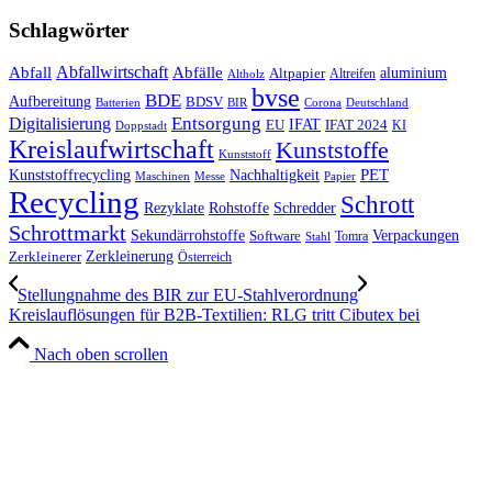
Schlagwörter
Abfall
Abfallwirtschaft
Abfälle
aluminium
Altpapier
Altholz
Altreifen
bvse
BDE
Aufbereitung
BDSV
Batterien
BIR
Corona
Deutschland
Entsorgung
Digitalisierung
IFAT
EU
IFAT 2024
KI
Doppstadt
Kreislaufwirtschaft
Kunststoffe
Kunststoff
Kunststoffrecycling
PET
Nachhaltigkeit
Maschinen
Messe
Papier
Recycling
Schrott
Rezyklate
Schredder
Rohstoffe
Schrottmarkt
Verpackungen
Sekundärrohstoffe
Software
Tomra
Stahl
Zerkleinerung
Zerkleinerer
Österreich
Stellungnahme des BIR zur EU-Stahlverordnung
Kreislauflösungen für B2B-Textilien: RLG tritt Cibutex bei
Nach oben scrollen