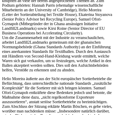
knüpften an viele der bereits angesprochenen Themen an. Zum
Podium gehörten: Hannah Parris (ehemalige wissenschaftliche
Mitarbeiterin an der University of Cambridge), Helio Moreira
(Leiter der Sortierabteilung bei Textile House), Ekaterina Stoyanova
(Senior Policy Advisor bei Recycling Europe), Samuel Ofori-
Gymapoh (Mitbegründer der in Ghana ansässigen Initiative
Landfill2Landmarks) sowie Kirsi Roine (Senior Director of EU
Business Operations bei Accelerating Circularity).
Um die Zusammenarbeit mit der Industrie zu veranschaulichen,
arbeitet Landfill2Landmarks gemeinsam mit der ghanaischen
Normungsbehörde (Ghana Standards Authority) an der Einführung
eines anerkannten Standards für Textilballen. Durch den Austausch
mit Händlern von Second-Hand-Kleidung wurde ermittelt, welche
Waren sich gut verkaufen, um so festzulegen, welche Artikel in den
Ballen akzeptiert werden sollten. Dies soll den Aufsichtsbehörden
helfen, Verstöße zu erkennen und zu ahnden.
Helio Moreira äußerte aus der Sicht europäischer Sortierbetriebe die
Befürchtung, dass unterschiedliche nationale Standards „zusätzliche
Komplexität“ für die Sortierer mit sich bringen könnten. Samuel
Ofori-Gymapoh entkräftete diese Bedenken jedoch und betonte, die
Maßnahme diene dazu, „nicht regelkonforme Exporteure
auszusortieren“, anstatt seriöse Sortierbetriebe zu beeinträchtigen.
Zum Abschluss der Sitzung erklärte Martin Böschen, es gebe vieles,
worüber man nachdenken müsse: „Insbesondere natürlich darüber,