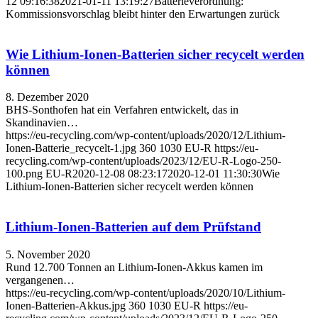
12 09:16:38
2021-01-11 13:19:27
Batterieverordnung:
Kommissionsvorschlag bleibt hinter den Erwartungen zurück
Wie Lithium-Ionen-Batterien sicher recycelt werden
können
8. Dezember 2020
BHS-Sonthofen hat ein Verfahren entwickelt, das in
Skandinavien…
https://eu-recycling.com/wp-content/uploads/2020/12/Lithium-
Ionen-Batterie_recycelt-1.jpg
360
1030
EU-R
https://eu-
recycling.com/wp-content/uploads/2023/12/EU-R-Logo-250-
100.png
EU-R
2020-12-08 08:23:17
2020-12-01 11:30:30
Wie
Lithium-Ionen-Batterien sicher recycelt werden können
Lithium-Ionen-Batterien auf dem Prüfstand
5. November 2020
Rund 12.700 Tonnen an Lithium-Ionen-Akkus kamen im
vergangenen…
https://eu-recycling.com/wp-content/uploads/2020/10/Lithium-
Ionen-Batterien-Akkus.jpg
360
1030
EU-R
https://eu-