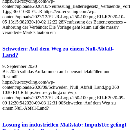
https://eu-recycling.com/wp-
content/uploads/2020/10/Neufassung_Batteriegesetz_Verbaende_Vorl
1.jpg
360
1030
EU-R
https://eu-recycling.com/wp-
content/uploads/2023/12/EU-R-Logo-250-100.png
EU-R
2020-10-
05 13:15:38
2020-10-02 12:22:28
Neufassung des Batteriegesetzes –
Anhörung der Verbände: Die Vorlage geht kaum auf die massiv
veränderte Marktsituation ein
Schweden: Auf dem Weg zu einem Null-Abfall-
Land?
9. September 2020
Bis 2025 soll das Aufkommen an Lebensmittelabfällen und
Restmüll…
https://eu-recycling.com/wp-
content/uploads/2020/09/Schweden_Null_Abfall_Land.jpg
360
1030
EU-R
https://eu-recycling.com/wp-
content/uploads/2023/12/EU-R-Logo-250-100.png
EU-R
2020-09-
09 12:20:54
2020-09-03 12:31:00
Schweden: Auf dem Weg zu
einem Null-Abfall-Land?
Lösung im industriellen Maßstab: ImpulsTec gelingt