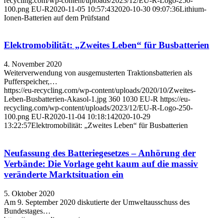
recycling.com/wp-content/uploads/2023/12/EU-R-Logo-250-
100.png
EU-R
2020-11-05 10:57:43
2020-10-30 09:07:36
Lithium-
Ionen-Batterien auf dem Prüfstand
Elektromobilität: „Zweites Leben“ für Busbatterien
4. November 2020
Weiterverwendung von ausgemusterten Traktionsbatterien als
Pufferspeicher,…
https://eu-recycling.com/wp-content/uploads/2020/10/Zweites-
Leben-Busbatterien-Akasol-1.jpg
360
1030
EU-R
https://eu-
recycling.com/wp-content/uploads/2023/12/EU-R-Logo-250-
100.png
EU-R
2020-11-04 10:18:14
2020-10-29
13:22:57
Elektromobilität: „Zweites Leben“ für Busbatterien
Neufassung des Batteriegesetzes – Anhörung der
Verbände: Die Vorlage geht kaum auf die massiv
veränderte Marktsituation ein
5. Oktober 2020
Am 9. September 2020 diskutierte der Umweltausschuss des
Bundestages…