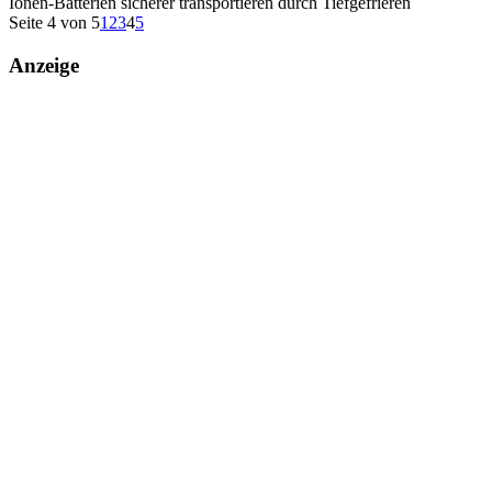
Ionen-Batterien sicherer transportieren durch Tiefgefrieren
Seite 4 von 5
1
2
3
4
5
Anzeige