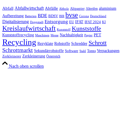
Abfall
Abfallwirtschaft
Abfälle
aluminium
Altpapier
Altholz
Altreifen
bvse
BDE
Aufbereitung
BDSV
Batterien
BIR
Corona
Deutschland
Entsorgung
Digitalisierung
IFAT
EU
IFAT 2024
KI
Doppstadt
Kreislaufwirtschaft
Kunststoffe
Kunststoff
Kunststoffrecycling
PET
Nachhaltigkeit
Maschinen
Messe
Papier
Recycling
Schrott
Rezyklate
Schredder
Rohstoffe
Schrottmarkt
Verpackungen
Sekundärrohstoffe
Software
Tomra
Stahl
Zerkleinerung
Zerkleinerer
Österreich
Nach oben scrollen