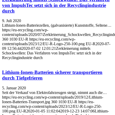
von ImpulsTec setzt sich in der Recyclingindustrie
durch
9. Juli 2020
Lithium-Ionen-Batteriezellen, (galvanisierte) Kunststoffe, Seltene…
https://eu-recycling.com/wp-
content/uploads/2020/07/Zerkleinerung_Schockwellen_Recyclingindu
360
1030
EU-R
https://eu-recycling.com/wp-
content/uploads/2023/12/EU-R-Logo-250-100.png
EU-R
2020-07-
09 12:56:44
2020-07-02 12:01:21
Zerkleinerung mittels
Schockwellen: Das Verfahren von ImpulsTec setzt sich in der
Recyclingindustrie durch
Lithium-Ionen-Batterien sicherer transportieren
durch Tiefgefrieren
5. Januar 2020
Seit der Verkauf von Elektrofahrzeugen steigt, nimmt auch die…
https://eu-recycling.com/wp-content/uploads/2019/12/Lithium-
Ionen-Batterien-Transport.jpg
360
1030
EU-R
https://eu-
recycling.com/wp-content/uploads/2023/12/EU-R-Logo-250-
100.png
EU-R
2020-01-05 11:02:04
2019-12-23 14:07:06
Lithium-