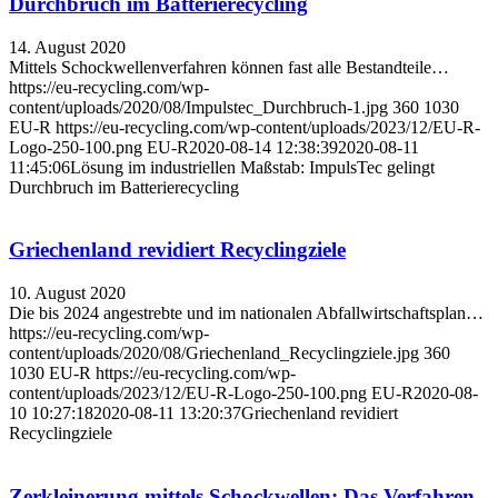
Durchbruch im Batterie­recycling
14. August 2020
Mittels Schockwellenverfahren können fast alle Bestandteile…
https://eu-recycling.com/wp-
content/uploads/2020/08/Impulstec_Durchbruch-1.jpg
360
1030
EU-R
https://eu-recycling.com/wp-content/uploads/2023/12/EU-R-
Logo-250-100.png
EU-R
2020-08-14 12:38:39
2020-08-11
11:45:06
Lösung im industriellen Maßstab: ImpulsTec gelingt
Durchbruch im Batterie­recycling
Griechenland revidiert Recyclingziele
10. August 2020
Die bis 2024 angestrebte und im nationalen Abfallwirtschaftsplan…
https://eu-recycling.com/wp-
content/uploads/2020/08/Griechenland_Recyclingziele.jpg
360
1030
EU-R
https://eu-recycling.com/wp-
content/uploads/2023/12/EU-R-Logo-250-100.png
EU-R
2020-08-
10 10:27:18
2020-08-11 13:20:37
Griechenland revidiert
Recyclingziele
Zerkleinerung mittels Schockwellen: Das Verfahren