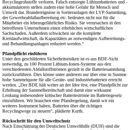
Recyclingrohstoffe verloren. Falsch entsorgte Lithiumbatterien und -
akkumulatoren stellen zudem eine hohe Gefahr für Mensch und
Umwelt dar. Brandereignisse in Sortieranlagen der LVP-Sammlung,
der Gewerbeabfallaufbereitung etc. bedeuten nicht nur für die
Mitarbeiter ein lebensgefährliches Risiko. Sie verursachen in den
betroffenen Unternehmen einen erheblichen wirtschaftlichen
Sachschaden. Außerdem schwächen sie die komplette
Kreislaufwirtschaft, da Kapazitäten an notwendigen Aufbereitungs-
und Behandlungsanlagen reduziert werden.“
Pfandpflicht einführen
Unter den geschilderten Sicherheitsrisiken ist es aus BDE-Sicht
notwendig, zu 100 Prozent Lithium-Ionen-Systeme aus den
verschiedensten Abfallstoffströmen gezielt in die Batteriesammlung
zurückzuführen. Dies könne unter anderem nur über eine in Summe
hohe Sammelquote für alle Geräte- und Industriebatterien erreicht
werden. „Der BDE hält weiter an der Idee fest, eine Pfandpflicht zur
Erhöhung der Sammelbereitschaft und damit eine wirksame
Lenkung insbesondere kritischer Batterieströme im Batteriegesetz
einzuführen. Wir brauchen eine Pfandregelung, damit wir ein
weiteres Instrument haben, Batterien über die richtigen
Recyclingwege zu steuern“, plädierte Kurth.
Rückschritt für den Umweltschutz
Nach Einschätzung der Deutschen Umwelthilfe (DUH) sind die