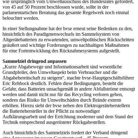
wie ursprünglich vom Umweltausschuss des Bundesrates gefordert,
von 45 auf 50 Prozent beschlossen wurde, sollte in der
parlamentarischen Beratung das gesamte Regelwerk noch einmal
beleuchtet werden.
In einer Stellungnahme hat der bvse erneut seine Bedenken zu den,
hinsichtlich des Paradigmenwechsels im Sammelsystem von
Altgerätebatterien zu erwartenden, umweltpolitischen Rückschritten
geäußert und wichtige Forderungen zu nachhaltigen Maßnahmen
für eine Fortentwicklung des Rücknahmesystems aufgestellt.
Sammelziel dringend anpassen
„Kurze Abgabewege und Informationsarbeit sind wesentliche
Grundpfeiler, den Umweltaspekt beim Verbraucher und die
Abgabebereitschaft zu steigern“, machte bvse-Hauptgeschäftsführer
Eric Rehbock deutlich. Fehlen diese Bedingungen, besteht die
Gefahr, dass Batterien unsachgemäß in andere Abfallströme entsorgt
werden und damit nicht nur für das Recycling verloren gehen,
sondern das Risiko für Umweltschäden durch Brände extrem
erhöhen. Hierzu sieht der bvse neben den Elektrogeräteherstellern
die Batteriehersteller in der Pflicht zu notwendiger
Aufklärungsarbeit und der Errichtung moderner und dem Stand der
Technik entsprechend ausgerüsteter Rückgabestellen.
Auch hinsichtlich des Sammelziels fordert der Verband dringend