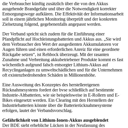
die Verbraucher künftig zusätzlich über die von den Akkus
ausgehende Brandgefahr und über die Notwendigkeit korrekter
Entsorgungswege aufklären. Die Effektivität der Informationsarbeit
soll in einem jährlichen Monitoring überprüft und der konkreten
Zielsetzung folgend, gegebenenfalls angepasst werden.
Der Verband spricht sich zudem für die Einführung einer
Pfandpflicht auf Hochleistungsbatterien und Akkus aus. „Sie wird
dem Verbraucher den Wert der ausgedienten Akkumulatoren vor
Augen führen und einen erforderlichen Anreiz für eine geordnete
Rückgabe setzen“, ist Rehbock überzeugt. Mit der rasanten
Zunahme und Verbreitung akkubetriebener Produkte kommt es fast
wöchentlich aufgrund falsch entsorgter Lithium-Akkus auf
Recyclinganlagen zu umweltschädlichen und für die Unternehmen
oft existenzbedrohenden Schäden in Millionenhöhe.
Eine Ausweitung des Konzeptes des herstellereigenen
Rücknahmesystems fordert der bvse schließlich auf bestimmte
Industrie-Altbatterien, wie sie beispielsweise in E-Rollern und E-
Bikes eingesetzt werden. Ein Clearing mit den Herstellern der
Industriebatterien könnte über die Batterierücknahmesysteme
erfolgen, lautet der Verbandsvorschlag.
Gefährlichkeit von Lithium-Ionen-Akkus ausgeblendet
Der BDE sieht erhebliche Lücken in der Neufassung des