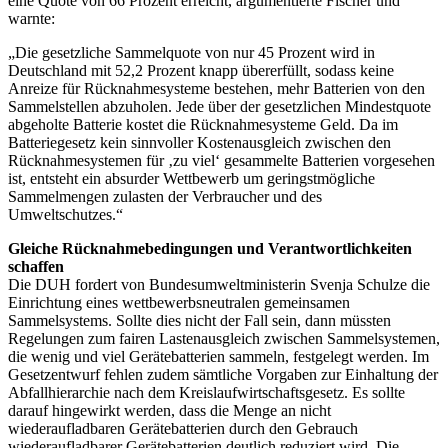
eine Quote von 66 Prozent erreicht, argumentierte Fischer und
warnte:
„Die gesetzliche Sammelquote von nur 45 Prozent wird in
Deutschland mit 52,2 Prozent knapp übererfüllt, sodass keine
Anreize für Rücknahmesysteme bestehen, mehr Batterien von den
Sammelstellen abzuholen. Jede über der gesetzlichen Mindestquote
abgeholte Batterie kostet die Rücknahmesysteme Geld. Da im
Batteriegesetz kein sinnvoller Kostenausgleich zwischen den
Rücknahmesystemen für ‚zu viel‘ gesammelte Batterien vorgesehen
ist, entsteht ein absurder Wettbewerb um geringstmögliche
Sammelmengen zulasten der Verbraucher und des
Umweltschutzes.“
Gleiche Rücknahmebedingungen und Verantwortlichkeiten
schaffen
Die DUH fordert von Bundesumweltministerin Svenja Schulze die
Einrichtung eines wettbewerbsneutralen gemeinsamen
Sammelsystems. Sollte dies nicht der Fall sein, dann müssten
Regelungen zum fairen Lastenausgleich zwischen Sammelsystemen,
die wenig und viel Gerätebatterien sammeln, festgelegt werden. Im
Gesetzentwurf fehlen zudem sämtliche Vorgaben zur Einhaltung der
Abfallhierarchie nach dem Kreislaufwirtschaftsgesetz. Es sollte
darauf hingewirkt werden, dass die Menge an nicht
wiederaufladbaren Gerätebatterien durch den Gebrauch
wiederaufladbarer Gerätebatterien deutlich reduziert wird. Die