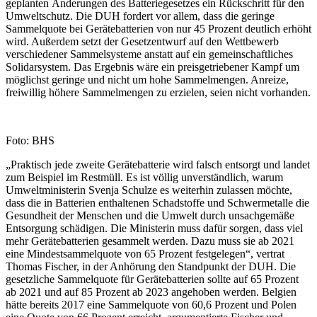
geplanten Änderungen des Batteriegesetzes ein Rückschritt für den
Umweltschutz. Die DUH fordert vor allem, dass die geringe
Sammelquote bei Gerätebatterien von nur 45 Prozent deutlich erhöht
wird. Außerdem setzt der Gesetzentwurf auf den Wettbewerb
verschiedener Sammelsysteme anstatt auf ein gemeinschaftliches
Solidarsystem. Das Ergebnis wäre ein preisgetriebener Kampf um
möglichst geringe und nicht um hohe Sammelmengen. Anreize,
freiwillig höhere Sammelmengen zu erzielen, seien nicht vorhanden.
Foto: BHS
„Praktisch jede zweite Gerätebatterie wird falsch entsorgt und landet
zum Beispiel im Restmüll. Es ist völlig unverständlich, warum
Umweltministerin Svenja Schulze es weiterhin zulassen möchte,
dass die in Batterien enthaltenen Schadstoffe und Schwermetalle die
Gesundheit der Menschen und die Umwelt durch unsachgemäße
Entsorgung schädigen. Die Ministerin muss dafür sorgen, dass viel
mehr Gerätebatterien gesammelt werden. Dazu muss sie ab 2021
eine Mindestsammelquote von 65 Prozent festgelegen“, vertrat
Thomas Fischer, in der Anhörung den Standpunkt der DUH. Die
gesetzliche Sammelquote für Gerätebatterien sollte auf 65 Prozent
ab 2021 und auf 85 Prozent ab 2023 angehoben werden. Belgien
hätte bereits 2017 eine Sammelquote von 60,6 Prozent und Polen