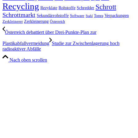
Recycling
Schrott
Rezyklate
Schredder
Rohstoffe
Schrottmarkt
Verpackungen
Sekundärrohstoffe
Software
Tomra
Stahl
Zerkleinerung
Zerkleinerer
Österreich
Österreich debattiert über Drei-Punkte-Plan zur
Plastikabfallvermeidung
Studie zur Zwischenlagerung hoch
radioaktiver Abfälle
Nach oben scrollen