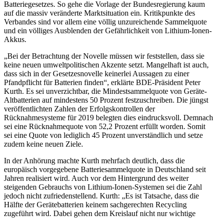
Batteriegesetzes. So gehe die Vorlage der Bundesregierung kaum
auf die massiv veränderte Marktsituation ein. Kritikpunkte des
Verbandes sind vor allem eine völlig unzureichende Sammelquote
und ein völliges Ausblenden der Gefährlichkeit von Lithium-Ionen-
Akkus.
„Bei der Betrachtung der Novelle müssen wir feststellen, dass sie
keine neuen umweltpolitischen Akzente setzt. Mangelhaft ist auch,
dass sich in der Gesetzesnovelle keinerlei Aussagen zu einer
Pfandpflicht für Batterien finden“, erklärte BDE-Präsident Peter
Kurth. Es sei unverzichtbar, die Mindestsammelquote von Geräte-
Altbatterien auf mindestens 50 Prozent festzuschreiben. Die jüngst
veröffentlichten Zahlen der Erfolgskontrollen der
Rücknahmesysteme für 2019 belegten dies eindrucksvoll. Demnach
sei eine Rücknahmequote von 52,2 Prozent erfüllt worden. Somit
sei eine Quote von lediglich 45 Prozent unverständlich und setze
zudem keine neuen Ziele.
In der Anhörung machte Kurth mehrfach deutlich, dass die
europäisch vorgegebene Batteriesammelquote in Deutschland seit
Jahren realisiert wird. Auch vor dem Hintergrund des weiter
steigenden Gebrauchs von Lithium-Ionen-Systemen sei die Zahl
jedoch nicht zufriedenstellend. Kurth: „Es ist Tatsache, dass die
Hälfte der Gerätebatterien keinem sachgerechten Recycling
zugeführt wird. Dabei gehen dem Kreislauf nicht nur wichtige