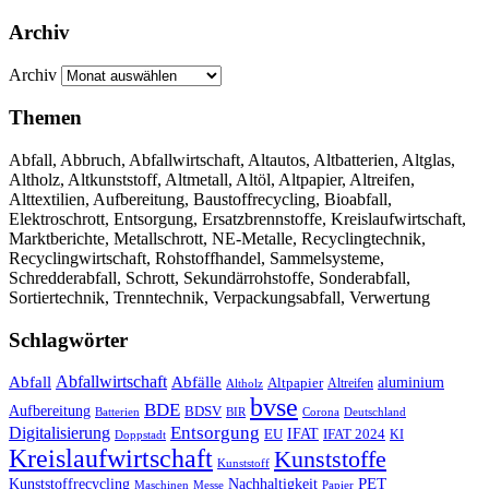
Archiv
Archiv
Themen
Abfall, Abbruch, Abfallwirtschaft, Altautos, Altbatterien, Altglas,
Altholz, Altkunststoff, Altmetall, Altöl, Altpapier, Altreifen,
Alttextilien, Aufbereitung, Baustoffrecycling, Bioabfall,
Elektroschrott, Entsorgung, Ersatzbrennstoffe, Kreislaufwirtschaft,
Marktberichte, Metallschrott, NE-Metalle, Recyclingtechnik,
Recyclingwirtschaft, Rohstoffhandel, Sammelsysteme,
Schredderabfall, Schrott, Sekundärrohstoffe, Sonderabfall,
Sortiertechnik, Trenntechnik, Verpackungsabfall, Verwertung
Schlagwörter
Abfall
Abfallwirtschaft
Abfälle
aluminium
Altpapier
Altholz
Altreifen
bvse
BDE
Aufbereitung
BDSV
Batterien
BIR
Corona
Deutschland
Entsorgung
Digitalisierung
IFAT
EU
IFAT 2024
KI
Doppstadt
Kreislaufwirtschaft
Kunststoffe
Kunststoff
Kunststoffrecycling
PET
Nachhaltigkeit
Maschinen
Messe
Papier