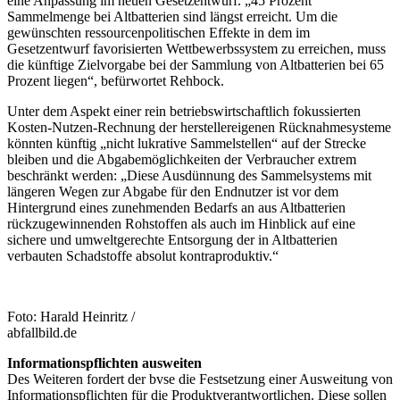
eine Anpassung im neuen Gesetzentwurf. „45 Prozent
Sammelmenge bei Altbatterien sind längst erreicht. Um die
gewünschten ressourcenpolitischen Effekte in dem im
Gesetzentwurf favorisierten Wettbewerbssystem zu erreichen, muss
die künftige Zielvorgabe bei der Sammlung von Altbatterien bei 65
Prozent liegen“, befürwortet Rehbock.
Unter dem Aspekt einer rein betriebswirtschaftlich fokussierten
Kosten-Nutzen-Rechnung der herstellereigenen Rücknahmesysteme
könnten künftig „nicht lukrative Sammelstellen“ auf der Strecke
bleiben und die Abgabemöglichkeiten der Verbraucher extrem
beschränkt werden: „Diese Ausdünnung des Sammelsystems mit
längeren Wegen zur Abgabe für den Endnutzer ist vor dem
Hintergrund eines zunehmenden Bedarfs an aus Altbatterien
rückzugewinnenden Rohstoffen als auch im Hinblick auf eine
sichere und umweltgerechte Entsorgung der in Altbatterien
verbauten Schadstoffe absolut kontraproduktiv.“
Foto: Harald Heinritz /
abfallbild.de
Informationspflichten ausweiten
Des Weiteren fordert der bvse die Festsetzung einer Ausweitung von
Informationspflichten für die Produktverantwortlichen. Diese sollen