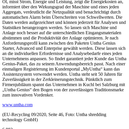
Öl, misst Strom, Energie und Leistung, zeigt die Energiekosten an,
informiert über den Wirkungsgrad der Maschine und eines jeden
Aggregats, verdeutlicht die Netzqualität und benachrichtigt durch
automatischen Alarm beim Überschreiten von Schwellwerten. Die
Daten werden aufgezeichnet und können jederzeit für Analysen und
Statistiken herangezogen werden. So lassen sich Maschine und
Anlage noch besser auf die unterschiedlichen Eingangsmaterialen
abstimmen und die Produktivität der Anlage optimieren. Je nach
Anforderungsprofil kann zwischen den Paketen Untha Genius
Starter, Advanced und Enterprise gewählt werden. Diese lassen sich
an die individuellen Erfordernisse und Analysebedarfe eines jeden
Unternehmens anpassen. So findet garantiert jeder Kunde das Untha
Genius-Paket, das zu seinem Anwendungsbereich passt. Nach einer
einmaligen Registrierung im Kundenportal „MyUntha“ kann das
Assistenzsystem verwendet werden. Untha steht seit 50 Jahren für
Zuverlässigkeit in der Zerkleinerungstechnik. Pünktlich zum
Firmenjubiläum spannt das Unternehmen in Kuchl bei Salzburg mit
„Untha Genius“ den Bogen von der zuverlässigen Traditionsmarke
zum innovativen Vordenker.
www.untha.com
(EU-Recycling 09/2020, Seite 46, Foto: Untha shredding
technology GmbH)