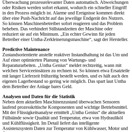
Überwachung prozessrelevanter Daten automatisch. Abweichungen
oder Risiken werden sofort erkannt, wodurch ein schneller Eingriff
in den Prozess möglich ist. Alarme und Ereignisse kommen direkt
über eine Push-Nachricht auf das jeweilige Endgerät des Nutzers.
So können Maschinenbetreiber sofort reagieren und das Problem
beheben. Das verhindert Stillstandzeiten der Maschine oder
reduziert sie auf ein Minimum. „Ein echter Gewinn für jeden
Betreiber einer Untha-Zerkleinerungsmaschine“, sagt der Hersteller.
Predictive Maintenance
Zustandsorientierte anstelle reaktiver Instandhaltung ist das Um und
Auf einer optimierten Planung von Wartungs- und
Reparaturarbeiten. „Untha Genius“ meldet rechtzeitig, wann mit
welchen Serviceeinsätzen zu rechnen ist. So können etwa Ersatzteile
mit langer Lieferzeit frühzeitig bestellt werden, und es hält auch den
eigenen Lagerbestand so gering wie möglich. Das spart laut Untha
dem Betreiber der Anlage bares Geld.
Analysen und Daten für die Statistik
Neben dem aktuellen Maschinenzustand überwachen Sensoren
laufend prozesskritische Komponenten und wichtige Betriebsmittel.
Mit der Flüssigkeitsanalyse ermittelt „Untha Genius“ die aktuellen
Füllstände sowie Qualität und Temperatur, etwa von Hydrauliköl
und Kühlflüssigkeit. Im Detail liefert das intelligente
Assistenzsystem Daten zur Temperatur von Kühlwasser, Motor und