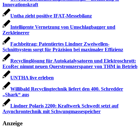
Innovationskraft
Untha zieht positive IFAT-Messebilanz
Intelligente Vernetzung von Umschlagbagger und
Zerkleinerer
Fachbeitrag: Patentiertes Lindner Zweiwellen-
Schnittsystem sorgt für Präzision bei maximaler Effizienz
Recyclinglösung für Autokatalysatoren und Elektroschrott:
EcoRec nimmt neuen Querstromzerspaner von THM in Betrieb
UNTHA live erleben
Willibald Recyclingtechnik liefert den 400. Schredder
„Shark“ aus
Lindner Polaris 2200: Kraftwerk Schwedt setzt auf
Asynchrontechnik mit Schwungmassespeicher
Anzeige