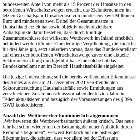
bundesweiten Anteil von mehr als 15 Prozent der Umsätze in den
betroffenen Wirtschaftszweigen erreicht, das Zielunternehmen im
letzten Geschäftsjahr Umsatzerlöse von mindestens zwei Millionen
Euro und mindestens zwei Drittel der Gesamtumsätze in
Deutschland erzielt hat sowie objektiv nachvollziehbare
Anhaltspunkte dafür bestehen, dass durch künftige
Zusammenschlüsse der wirksame Wettbewerb im Inland erheblich
behindert werden könnte. Eine derartige Verpflichtung, die zunächst
für drei Jahre gilt, setzt außerdem voraus, dass das Bundeskartellamt
auf einem der betroffenen Wirtschaftszweige zuvor eine aktuelle
Sektoruntersuchung durchgeführt hat. Eine solche hat das
Bundeskartellamt nun im Bereich Haushaltsabfälle eingeleitet.
Die jetzige Untersuchung soll die bereits vorliegenden Erkenntnisse
des Amtes aus der am 21. Dezember 2021 veröffentlichten
Sektoruntersuchung Haushaltsabfälle sowie Ermittlungen aus
verschiedenen Zusammenschlussvorhaben der letzten Jahre in
Teilen aktualisieren und bezüglich der Voraussetzungen des § 39a
GWB konkretisieren.
Anzahl der Wettbewerber kontinuierlich abgenommen
„Wir bewerten die Wettbewerbssituation äußerst kritisch. Das neue
Jahr hat schon wieder mit der Bekanntgabe neuer Aufkäufe durch
Remondis begonnen“, verweist Rehbock auf die bisherigen
Erkenntnisse, die zeigten, dass vor allem bei der Erfassung