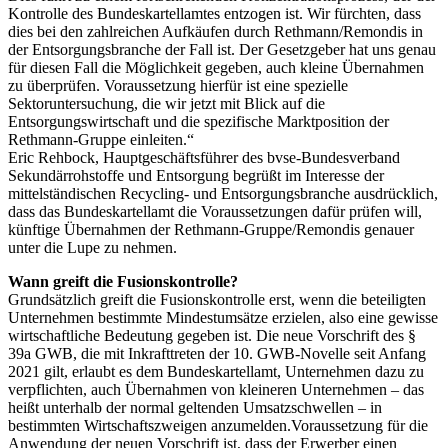
Kontrolle des Bundeskartellamtes entzogen ist. Wir fürchten, dass
dies bei den zahlreichen Aufkäufen durch Rethmann/Remondis in
der Entsorgungsbranche der Fall ist. Der Gesetzgeber hat uns genau
für diesen Fall die Möglichkeit gegeben, auch kleine Übernahmen
zu überprüfen. Voraussetzung hierfür ist eine spezielle
Sektoruntersuchung, die wir jetzt mit Blick auf die
Entsorgungswirtschaft und die spezifische Marktposition der
Rethmann-Gruppe einleiten.“
Eric Rehbock, Hauptgeschäftsführer des bvse-Bundesverband
Sekundärrohstoffe und Entsorgung begrüßt im Interesse der
mittelständischen Recycling- und Entsorgungsbranche ausdrücklich,
dass das Bundeskartellamt die Voraussetzungen dafür prüfen will,
künftige Übernahmen der Rethmann-Gruppe/Remondis genauer
unter die Lupe zu nehmen.
Wann greift die Fusionskontrolle?
Grundsätzlich greift die Fusionskon­trolle erst, wenn die beteiligten
Unternehmen bestimmte Mindestumsätze erzielen, also eine gewisse
wirtschaftliche Bedeutung gegeben ist. Die neue Vorschrift des §
39a GWB, die mit Inkrafttreten der 10. GWB-Novelle seit Anfang
2021 gilt, erlaubt es dem Bundeskartellamt, Unternehmen dazu zu
verpflichten, auch Übernahmen von kleineren Unternehmen – das
heißt unterhalb der normal geltenden Umsatzschwellen – in
bestimmten Wirtschaftszweigen anzumelden.Voraussetzung für die
Anwendung der neuen Vorschrift ist, dass der Erwerber einen