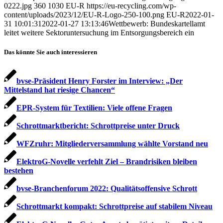
0222.jpg
360
1030
EU-R
https://eu-recycling.com/wp-
content/uploads/2023/12/EU-R-Logo-250-100.png
EU-R
2022-01-
31 10:01:31
2022-01-27 13:13:46
Wettbewerb: Bundeskartellamt
leitet weitere Sektoruntersuchung im Entsorgungsbereich ein
Das könnte Sie auch interessieren
bvse-Präsident Henry Forster im Interview: „Der
Mittelstand hat riesige Chancen“
EPR-System für Textilien: Viele offene Fragen
Schrottmarktbericht: Schrottpreise unter Druck
WFZruhr: Mitgliederversammlung wählte Vorstand neu
ElektroG-Novelle verfehlt Ziel – Brandrisiken bleiben
bestehen
bvse-Branchenforum 2022: Qualitätsoffensive Schrott
Schrottmarkt kompakt: Schrottpreise auf stabilem Niveau