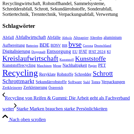
Recyclingwirtschaft, Rohstoffhandel, Sammelsysteme,
Schredderabfall, Schrott, Sekundärrohstoffe, Sonderabfall,
Sortiertechnik, Trenntechnik, Verpackungsabfall, Verwertung
Schlagwörter
Abfall
Abfallwirtschaft
Abfälle
aluminium
Altpapier
Altholz
Altreifen
bvse
BDE
Aufbereitung
BDSV
Batterien
BIR
Corona
Deutschland
Entsorgung
Digitalisierung
IFAT
EU
IFAT 2024
KI
Doppstadt
Kreislaufwirtschaft
Kunststoffe
Kunststoff
Kunststoffrecycling
PET
Nachhaltigkeit
Maschinen
Messe
Papier
Recycling
Schrott
Rezyklate
Schredder
Rohstoffe
Schrottmarkt
Verpackungen
Sekundärrohstoffe
Software
Tomra
Stahl
Zerkleinerung
Zerkleinerer
Österreich
Recycling von Reifen & Gummi: Die Arbeit geht als Fachverband
weiter
Starke Marken brauchen starke Persönlichkeiten
Nach oben scrollen