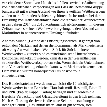
verschiedener Sorten von Haushaltsabfällen sowie der Aufbereitung
von haushaltsnahen Verpackungen aus Glas die Rethmann-Gruppe
bundesweit mit weitem Abstand vor ihren jeweiligen Wettbewerbern
zu den marktführenden Anbietern gehörten. Insbesondere bei der
Erfassung von Haushaltsabfällen habe die Anzahl der Wettbewerber
in den Jahren 2014 bis 2018 kontinuierlich abgenommen. In diesem
Zeitraum sei es keinem Wettbewerber gelungen, den Abstand zum
Marktführer in nennenswertem Umfang aufzuholen.
Andreas Mundt: „Gerade der Entsorgungsbereich ist geprägt von
regionalen Märkten, auf denen die Kommunen als Marktgegenseite
oft wenig Auswahl haben. Wenn Stück für Stück kleinere
Wettbewerber – zumeist sind es mittelständische Unternehmen –
kontrollfrei aufgekauft werden, kann das in der Gesamtheit ein
strukturelles Wettbewerbsproblem sein. Wenn sich ein Unternehmen
eine Vormachtstellung erkaufen kann, wird Marktmacht zementiert.
Dem müssen wir mit konsequenter Fusionskontrolle
entgegentreten.“
Das Bundeskartellamt werde nun zunächst die 15 wichtigsten
Wettbewerber in den Bereichen Haushaltsmüll, Restmüll, Biomüll
und PPK (Papier, Pappe, Karton) befragen und außerdem die
Bereiche Verpackung und Glasaufbereitung in den Blick nehmen.
Nach Auffassung des bvse ist die neue Sektoruntersuchung ein
richtiger Schritt. „Das Bundeskartellamt ist gut beraten, sich