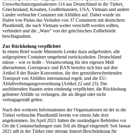
Umweltschutzorganisationen 114 aus Deutschland in die Türkei,
Griechenland, Kroatien, Großbritannien, USA, Vietnam und andere
Länder verbrachte Container mit Abfällen auf. Dabei wurde im
Hafen von Piräus das Verladen von 37 Containern mit deutschem
Plastikmüll, die nach Vietnam weiter verschifft werden sollten,
verhindert und die „Ware“ von der griechischen Zollbehörde
beschlagnahmt.
Zur Rückholung verpflichtet
In einem Brief wurde Ministerin Lemke dazu aufgefordert, alle
aufgespürten Container umgehend zurückzuholen. Deutschland
müsse – wie es heißt – Verantwortung für den eigenen Müll
übernehmen. Greenpeace und BAN berufen sich hier auf den
Artikel 8 der Basler Konvention, die den grenzüberschreitenden
Transport von Abfällen international regelt, und die EU-
Abfallverbringungsverordnung (Artikel 22 und 23). Die
ausführenden Staaten seien eindeutig verpflichtet, die Rückholung
gelisteter Abfälle zu verlangen, die als illegal oder nicht
vertragsgemäß gelten.
Nach den weiteren Informationen der Organisationen ist der in die
Türkei verbrachte Plastikmüll bereits vor einem Jahr dort
angekommen. Im April 2021 hätten die zuständigen Behörden vor
Ort die Containerladungen zum Teil als illegal eingestuft: Seit Januar
2021 gilt in der Türkei eine strenge Import-Beschränkung für