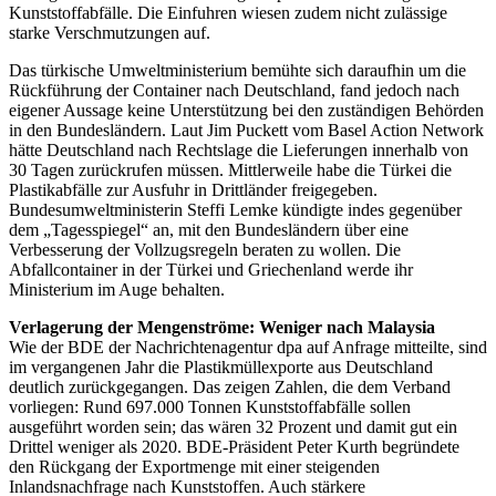
Kunststoffabfälle. Die Einfuhren wiesen zudem nicht zulässige
starke Verschmutzungen auf.
Das türkische Umweltministerium bemühte sich daraufhin um die
Rückführung der Container nach Deutschland, fand jedoch nach
eigener Aussage keine Unterstützung bei den zuständigen Behörden
in den Bundesländern. Laut Jim Puckett vom Basel Action Network
hätte Deutschland nach Rechtslage die Lieferungen innerhalb von
30 Tagen zurückrufen müssen. Mittlerweile habe die Türkei die
Plastikabfälle zur Ausfuhr in Drittländer freigegeben.
Bundesumweltministerin Steffi Lemke kündigte indes gegenüber
dem „Tagesspiegel“ an, mit den Bundesländern über eine
Verbesserung der Vollzugsregeln beraten zu wollen. Die
Abfallcontainer in der Türkei und Griechenland werde ihr
Ministerium im Auge behalten.
Verlagerung der Mengenströme: Weniger nach Malaysia
Wie der BDE der Nachrichtenagentur dpa auf Anfrage mitteilte, sind
im vergangenen Jahr die Plastikmüllexporte aus Deutschland
deutlich zurückgegangen. Das zeigen Zahlen, die dem Verband
vorliegen: Rund 697.000 Tonnen Kunststoffabfälle sollen
ausgeführt worden sein; das wären 32 Prozent und damit gut ein
Drittel weniger als 2020. BDE-Präsident Peter Kurth begründete
den Rückgang der Exportmenge mit einer steigenden
Inlandsnachfrage nach Kunststoffen. Auch stärkere