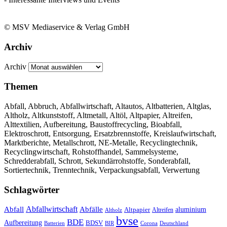
© MSV Mediaservice & Verlag GmbH
Archiv
Archiv
Themen
Abfall, Abbruch, Abfallwirtschaft, Altautos, Altbatterien, Altglas,
Altholz, Altkunststoff, Altmetall, Altöl, Altpapier, Altreifen,
Alttextilien, Aufbereitung, Baustoffrecycling, Bioabfall,
Elektroschrott, Entsorgung, Ersatzbrennstoffe, Kreislaufwirtschaft,
Marktberichte, Metallschrott, NE-Metalle, Recyclingtechnik,
Recyclingwirtschaft, Rohstoffhandel, Sammelsysteme,
Schredderabfall, Schrott, Sekundärrohstoffe, Sonderabfall,
Sortiertechnik, Trenntechnik, Verpackungsabfall, Verwertung
Schlagwörter
Abfall
Abfallwirtschaft
Abfälle
aluminium
Altpapier
Altholz
Altreifen
bvse
BDE
Aufbereitung
BDSV
Batterien
BIR
Corona
Deutschland