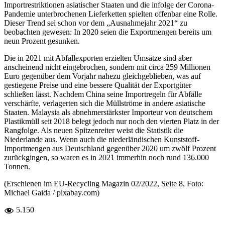
Importrestriktionen asiatischer Staaten und die infolge der Corona-
Pandemie unterbrochenen Lieferketten spielten offenbar eine Rolle.
Dieser Trend sei schon vor dem „Ausnahmejahr 2021“ zu
beobachten gewesen: In 2020 seien die Exportmengen bereits um
neun Prozent gesunken.
Die in 2021 mit Abfallexporten erzielten Umsätze sind aber
anscheinend nicht eingebrochen, sondern mit circa 259 Millionen
Euro gegenüber dem Vorjahr nahezu gleichgeblieben, was auf
gestiegene Preise und eine bessere Qualität der Exportgüter
schließen lässt. Nachdem China seine Importregeln für Abfälle
verschärfte, verlagerten sich die Müllströme in andere asiatische
Staaten. Malaysia als abnehmerstärkster Importeur von deutschem
Plastikmüll seit 2018 belegt jedoch nur noch den vierten Platz in der
Rangfolge. Als neuen Spitzenreiter weist die Statistik die
Niederlande aus. Wenn auch die niederländischen Kunststoff-
Importmengen aus Deutschland gegenüber 2020 um zwölf Prozent
zurückgingen, so waren es in 2021 immerhin noch rund 136.000
Tonnen.
(Erschienen im EU-Recycling Magazin 02/2022, Seite 8, Foto:
Michael Gaida / pixabay.com)
5.150