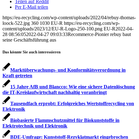
Teilen auf Reddit
Per E-Mail teilen
https://eu-recycling.com/wp-content/uploads/2022/04/rebuy-thomas-
loock-522.jpg
360
1030
EU-R
https://eu-recycling.com/wp-
content/uploads/2023/12/EU-R-Logo-250-100.png
EU-R
2022-04-
28 08:56:05
2022-04-27 09:03:33
Recommerce-Pionier rebuy baut
seine Geschäftsführung aus
Das könnte Sie auch interessieren
Marktüberwachungs- und Konformitäts­verordnung in
Kraft getreten
15 Jahre AfB und Blancco: Wie eine sichere Datenlöschung
die IT-Kreislaufwirtschaft nachhaltig voranbringt
Tausendfach erprobt: Erfolgreiches Wertstoffrecycling von
Elektronik
Biobasierte Flammschutzmittel für Biokunststoffe in
Elektrotechnik und Elektronik
BDE-Umfrage: Kunststoff-Rezyklatmarkt eingebrochen