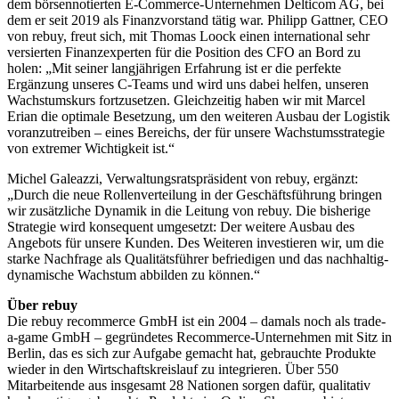
dem börsennotierten E-Commerce-Unternehmen Delticom AG, bei
dem er seit 2019 als Finanzvorstand tätig war. Philipp Gattner, CEO
von rebuy, freut sich, mit Thomas Loock einen international sehr
versierten Finanzexperten für die Position des CFO an Bord zu
holen: „Mit seiner langjährigen Erfahrung ist er die perfekte
Ergänzung unseres C-Teams und wird uns dabei helfen, unseren
Wachstumskurs fortzusetzen. Gleichzeitig haben wir mit Marcel
Erian die optimale Besetzung, um den weiteren Ausbau der Logistik
voranzutreiben – eines Bereichs, der für unsere Wachstumsstrategie
von extremer Wichtigkeit ist.“
Michel Galeazzi, Verwaltungsratspräsident von rebuy, ergänzt:
„Durch die neue Rollenverteilung in der Geschäftsführung bringen
wir zusätzliche Dynamik in die Leitung von rebuy. Die bisherige
Strategie wird konsequent umgesetzt: Der weitere Ausbau des
Angebots für unsere Kunden. Des Weiteren investieren wir, um die
starke Nachfrage als Qualitätsführer befriedigen und das nachhaltig-
dynamische Wachstum abbilden zu können.“
Über rebuy
Die rebuy recommerce GmbH ist ein 2004 – damals noch als trade-
a-game GmbH – gegründetes Recommerce-Unternehmen mit Sitz in
Berlin, das es sich zur Aufgabe gemacht hat, gebrauchte Produkte
wieder in den Wirtschaftskreislauf zu integrieren. Über 550
Mitarbeitende aus insgesamt 28 Nationen sorgen dafür, qualitativ