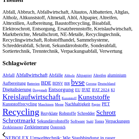
Abfall, Abbruch, Abfallwirtschaft, Altautos, Altbatterien, Altglas,
Altholz, Altkunststoff, Altmetall, Altöl, Altpapier, Altreifen,
Alttextilien, Aufbereitung, Baustoffrecycling, Bioabfall,
Elektroschrott, Entsorgung, Ersatzbrennstoffe, Kreislaufwirtschaft,
Marktberichte, Metallschrott, NE-Metalle, Recyclingtechnik,
Recyclingwirtschaft, Rohstoffhandel, Sammelsysteme,
Schredderabfall, Schrott, Sekundärrohstoffe, Sonderabfall,
Sortiertechnik, Trenntechnik, Verpackungsabfall, Verwertung
Schlagwörter
Abfall
Abfallwirtschaft
Abfälle
aluminium
Altpapier
Altholz
Altreifen
bvse
BDE
Aufbereitung
BDSV
Batterien
BIR
Corona
Deutschland
Entsorgung
Digitalisierung
IFAT
EU
IFAT 2024
KI
Doppstadt
Kreislaufwirtschaft
Kunststoffe
Kunststoff
Kunststoffrecycling
PET
Nachhaltigkeit
Maschinen
Messe
Papier
Recycling
Schrott
Rezyklate
Schredder
Rohstoffe
Schrottmarkt
Verpackungen
Sekundärrohstoffe
Software
Tomra
Stahl
Zerkleinerung
Zerkleinerer
Österreich
NEBOLEX Umwelttechnik: Wie Staubbindung in rauer