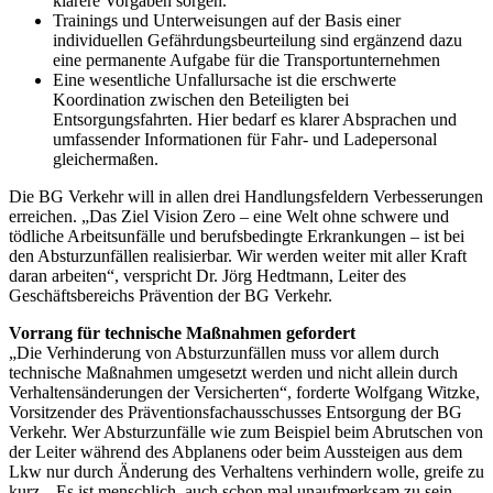
klarere Vorgaben sorgen.
Trainings und Unterweisungen auf der Basis einer
individuellen Gefährdungsbeurteilung sind ergänzend dazu
eine permanente Aufgabe für die Transportunternehmen
Eine wesentliche Unfallursache ist die erschwerte
Koordination zwischen den Beteiligten bei
Entsorgungsfahrten. Hier bedarf es klarer Absprachen und
umfassender Informationen für Fahr- und Ladepersonal
gleichermaßen.
Die BG Verkehr will in allen drei Handlungsfeldern Verbesserungen
erreichen. „Das Ziel Vision Zero – eine Welt ohne schwere und
tödliche Arbeitsunfälle und berufsbedingte Erkrankungen – ist bei
den Absturz­unfällen realisierbar. Wir werden weiter mit aller Kraft
daran arbeiten“, verspricht Dr. Jörg Hedtmann, Leiter des
Geschäftsbereichs Prävention der BG Verkehr.
Vorrang für technische Maßnahmen gefordert
„Die Verhinderung von Absturzunfällen muss vor allem durch
technische Maßnahmen umgesetzt werden und nicht allein durch
Verhaltensänderungen der Versicherten“, forderte Wolfgang Witzke,
Vorsitzender des Präventionsfachausschusses Entsorgung der BG
Verkehr. Wer Absturzunfälle wie zum Beispiel beim Abrutschen von
der Leiter während des Abplanens oder beim Aussteigen aus dem
Lkw nur durch Änderung des Verhaltens verhindern wolle, greife zu
kurz. „Es ist menschlich, auch schon mal unaufmerksam zu sein