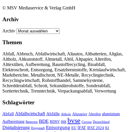
© MSV Mediaservice & Verlag GmbH
Archiv
Archiv
Themen
Abfall, Abbruch, Abfallwirtschaft, Altautos, Altbatterien, Altglas,
Altholz, Altkunststoff, Altmetall, Altöl, Altpapier, Altreifen,
Alttextilien, Aufbereitung, Baustoffrecycling, Bioabfall,
Elektroschrott, Entsorgung, Ersatzbrennstoffe, Kreislaufwirtschaft,
Marktberichte, Metallschrott, NE-Metalle, Recyclingtechnik,
Recyclingwirtschaft, Rohstoffhandel, Sammelsysteme,
Schredderabfall, Schrott, Sekundärrohstoffe, Sonderabfall,
Sortiertechnik, Trenntechnik, Verpackungsabfall, Verwertung
Schlagwörter
Abfall
Abfallwirtschaft
Abfälle
aluminium
Altpapier
Altholz
Altreifen
bvse
BDE
Aufbereitung
BDSV
Batterien
BIR
Corona
Deutschland
Entsorgung
Digitalisierung
IFAT
EU
IFAT 2024
KI
Doppstadt