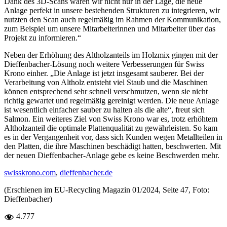
Dank des 3D-Scans waren wir nicht nur in der Lage, die neue
Anlage perfekt in unsere bestehenden Strukturen zu integrieren, wir
nutzten den Scan auch regelmäßig im Rahmen der Kommunikation,
zum Beispiel um unsere Mitarbeiterinnen und Mitarbeiter über das
Projekt zu informieren.“
Neben der Erhöhung des Altholzanteils im Holzmix gingen mit der
Dieffenbacher-Lösung noch weitere Verbesserungen für Swiss
Krono einher. „Die Anlage ist jetzt insgesamt sauberer. Bei der
Verarbeitung von Altholz entsteht viel Staub und die Maschinen
können entsprechend sehr schnell verschmutzen, wenn sie nicht
richtig gewartet und regelmäßig gereinigt werden. Die neue Anlage
ist wesentlich einfacher sauber zu halten als die alte“, freut sich
Salmon. Ein weiteres Ziel von Swiss Krono war es, trotz erhöhtem
Altholzanteil die optimale Plattenqualität zu gewährleisten. So kam
es in der Vergangenheit vor, dass sich Kunden wegen Metallteilen in
den Platten, die ihre Maschinen beschädigt hatten, beschwerten. Mit
der neuen Dieffenbacher-Anlage gebe es keine Beschwerden mehr.
swisskrono.com
,
dieffenbacher.de
(Erschienen im EU-Recycling Magazin 01/2024, Seite 47, Foto:
Dieffenbacher)
4.777