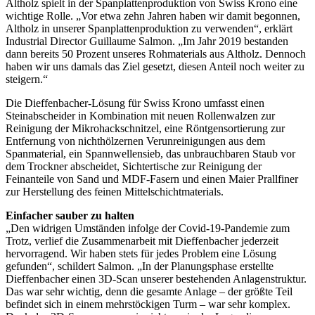
Altholz spielt in der Spanplattenproduktion von Swiss Krono eine
wichtige Rolle. „Vor etwa zehn Jahren haben wir damit begonnen,
Altholz in unserer Spanplattenproduktion zu verwenden“, erklärt
Industrial Director Guillaume Salmon. „Im Jahr 2019 bestanden
dann bereits 50 Prozent unseres Rohmaterials aus Altholz. Dennoch
haben wir uns damals das Ziel gesetzt, diesen Anteil noch weiter zu
steigern.“
Die Dieffenbacher-Lösung für Swiss Krono umfasst einen
Steinabscheider in Kombination mit neuen Rollenwalzen zur
Reinigung der Mikrohackschnitzel, eine Röntgensortierung zur
Entfernung von nichthölzernen Verunreinigungen aus dem
Spanmaterial, ein Spannwellensieb, das unbrauchbaren Staub vor
dem Trockner abscheidet, Sichtertische zur Reinigung der
Feinanteile von Sand und MDF-Fasern und einen Maier Prallfiner
zur Herstellung des feinen Mittelschichtmaterials.
Einfacher sauber zu halten
„Den widrigen Umständen infolge der Covid-19-Pandemie zum
Trotz, verlief die Zusammenarbeit mit Dieffenbacher jederzeit
hervorragend. Wir haben stets für jedes Problem eine Lösung
gefunden“, schildert Salmon. „In der Planungsphase erstellte
Dieffenbacher einen 3D-Scan unserer bestehenden Anlagenstruktur.
Das war sehr wichtig, denn die gesamte Anlage – der größte Teil
befindet sich in einem mehrstöckigen Turm – war sehr komplex.