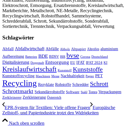
Alttextilien, Aufbereitung, Baustoffrecycling, Bioabfall,
Elektroschrott, Entsorgung, Ersatzbrennstoffe, Kreislaufwirtschaft,
Marktberichte, Metallschrott, NE-Metalle, Recyclingtechnik,
Recyclingwirtschaft, Rohstoffhandel, Sammelsysteme,
Schredderabfall, Schrott, Sekundärrohstoffe, Sonderabfall,
Sortiertechnik, Trenntechnik, Verpackungsabfall, Verwertung
Schlagwörter
Abfall
Abfallwirtschaft
Abfälle
aluminium
Altpapier
Altholz
Altreifen
bvse
BDE
Aufbereitung
BDSV
Batterien
BIR
Corona
Deutschland
Entsorgung
Digitalisierung
IFAT
EU
IFAT 2024
KI
Doppstadt
Kreislaufwirtschaft
Kunststoffe
Kunststoff
Kunststoffrecycling
PET
Nachhaltigkeit
Maschinen
Messe
Papier
Recycling
Schrott
Rezyklate
Schredder
Rohstoffe
Schrottmarkt
Verpackungen
Sekundärrohstoffe
Software
Tomra
Stahl
Zerkleinerung
Zerkleinerer
Österreich
EPR-System für Textilien: Viele offene Fragen
Europäische
Zellstoff- und Papierindustrie trotzt den Widrigkeiten
Nach oben scrollen