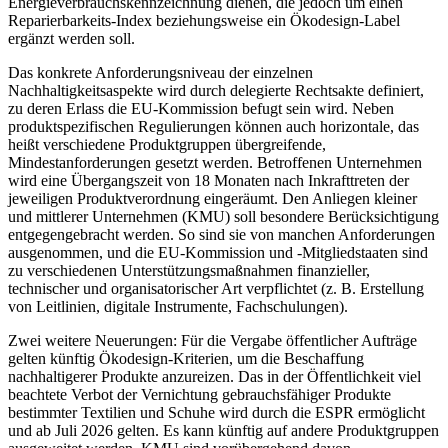
Energieverbrauchskennzeichnung dienen, die jedoch um einen
Reparierbarkeits-Index beziehungsweise ein Ökodesign-Label
ergänzt werden soll.
Das konkrete Anforderungsniveau der einzelnen
Nachhaltigkeitsaspekte wird durch delegierte Rechtsakte definiert,
zu deren Erlass die EU-Kommission befugt sein wird. Neben
produktspezifischen Regulierungen können auch horizontale, das
heißt verschiedene Produktgruppen übergreifende,
Mindestanforderungen gesetzt werden. Betroffenen Unternehmen
wird eine Übergangszeit von 18 Monaten nach Inkrafttreten der
jeweiligen Produktverordnung eingeräumt. Den Anliegen kleiner
und mittlerer Unternehmen (KMU) soll besondere Berücksichtigung
entgegengebracht werden. So sind sie von manchen Anforderungen
ausgenommen, und die EU-Kommission und -Mitgliedstaaten sind
zu verschiedenen Unterstützungsmaßnahmen finanzieller,
technischer und organisatorischer Art verpflichtet (z. B. Erstellung
von Leitlinien, digitale Instrumente, Fachschulungen).
Zwei weitere Neuerungen: Für die Vergabe öffentlicher Aufträge
gelten künftig Ökodesign-Kriterien, um die Beschaffung
nachhaltigerer Produkte anzureizen. Das in der Öffentlichkeit viel
beachtete Verbot der Vernichtung gebrauchsfähiger Produkte
bestimmter Textilien und Schuhe wird durch die ESPR ermöglicht
und ab Juli 2026 gelten. Es kann künftig auf andere Produktgruppen