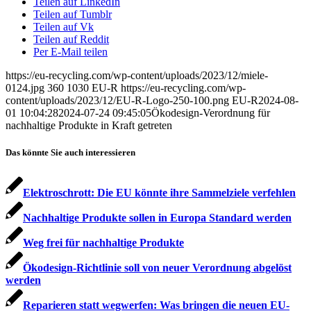
Teilen auf LinkedIn
Teilen auf Tumblr
Teilen auf Vk
Teilen auf Reddit
Per E-Mail teilen
https://eu-recycling.com/wp-content/uploads/2023/12/miele-
0124.jpg
360
1030
EU-R
https://eu-recycling.com/wp-
content/uploads/2023/12/EU-R-Logo-250-100.png
EU-R
2024-08-
01 10:04:28
2024-07-24 09:45:05
Ökodesign-Verordnung für
nachhaltige Produkte in Kraft getreten
Das könnte Sie auch interessieren
Elektroschrott: Die EU könnte ihre Sammelziele verfehlen
Nachhaltige Produkte sollen in Europa Standard werden
Weg frei für nachhaltige Produkte
Ökodesign-Richtlinie soll von neuer Verordnung abgelöst
werden
Reparieren statt wegwerfen: Was bringen die neuen EU-