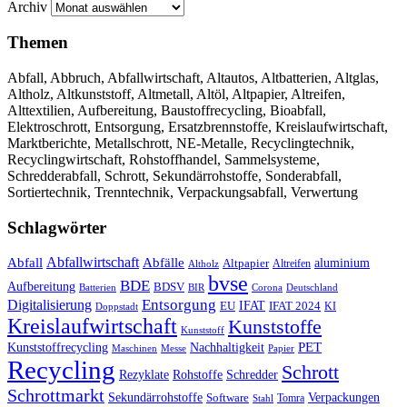
Archiv
Themen
Abfall, Abbruch, Abfallwirtschaft, Altautos, Altbatterien, Altglas,
Altholz, Altkunststoff, Altmetall, Altöl, Altpapier, Altreifen,
Alttextilien, Aufbereitung, Baustoffrecycling, Bioabfall,
Elektroschrott, Entsorgung, Ersatzbrennstoffe, Kreislaufwirtschaft,
Marktberichte, Metallschrott, NE-Metalle, Recyclingtechnik,
Recyclingwirtschaft, Rohstoffhandel, Sammelsysteme,
Schredderabfall, Schrott, Sekundärrohstoffe, Sonderabfall,
Sortiertechnik, Trenntechnik, Verpackungsabfall, Verwertung
Schlagwörter
Abfall
Abfallwirtschaft
Abfälle
aluminium
Altpapier
Altholz
Altreifen
bvse
BDE
Aufbereitung
BDSV
Batterien
BIR
Corona
Deutschland
Entsorgung
Digitalisierung
IFAT
EU
IFAT 2024
KI
Doppstadt
Kreislaufwirtschaft
Kunststoffe
Kunststoff
Kunststoffrecycling
PET
Nachhaltigkeit
Maschinen
Messe
Papier
Recycling
Schrott
Rezyklate
Schredder
Rohstoffe
Schrottmarkt
Verpackungen
Sekundärrohstoffe
Software
Tomra
Stahl