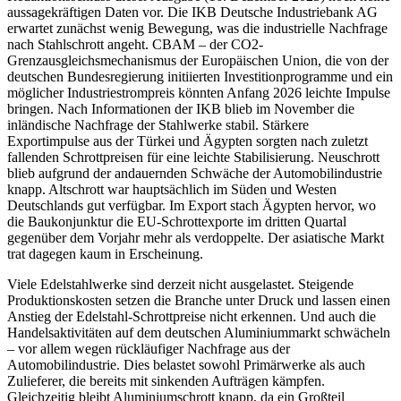
aussagekräftigen Daten vor. Die IKB Deutsche Industriebank AG
erwartet zunächst wenig Bewegung, was die industrielle Nachfrage
nach Stahlschrott angeht. CBAM – der CO2-
Grenzausgleichsmechanismus der Europäischen Union, die von der
deutschen Bundesregierung initiierten Investitionprogramme und ein
möglicher Industriestrompreis könnten Anfang 2026 leichte Impulse
bringen. Nach Informationen der IKB blieb im November die
inländische Nachfrage der Stahlwerke stabil. Stärkere
Exportimpulse aus der Türkei und Ägypten sorgten nach zuletzt
fallenden Schrottpreisen für eine leichte Stabilisierung. Neuschrott
blieb aufgrund der andauernden Schwäche der Automobilindustrie
knapp. Altschrott war hauptsächlich im Süden und Westen
Deutschlands gut verfügbar. Im Export stach Ägypten hervor, wo
die Baukonjunktur die EU-Schrottexporte im dritten Quartal
gegenüber dem Vorjahr mehr als verdoppelte. Der asiatische Markt
trat dagegen kaum in Erscheinung.
Viele Edelstahlwerke sind derzeit nicht ausgelastet. Steigende
Produktionskosten setzen die Branche unter Druck und lassen einen
Anstieg der Edelstahl-Schrottpreise nicht erkennen. Und auch die
Handelsaktivitäten auf dem deutschen Aluminiummarkt schwächeln
– vor allem wegen rückläufiger Nachfrage aus der
Automobilindustrie. Dies belastet sowohl Primärwerke als auch
Zulieferer, die bereits mit sinkenden Aufträgen kämpfen.
Gleichzeitig bleibt Aluminiumschrott knapp, da ein Großteil