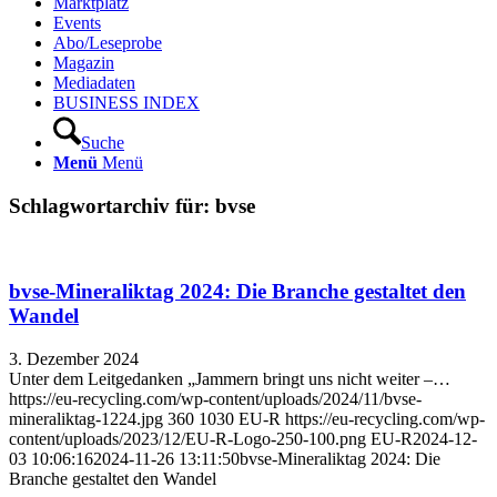
Marktplatz
Events
Abo/Leseprobe
Magazin
Mediadaten
BUSINESS INDEX
Suche
Menü
Menü
Schlagwortarchiv für:
bvse
bvse-Mineraliktag 2024: Die Branche gestaltet den
Wandel
3. Dezember 2024
Unter dem Leitgedanken „Jammern bringt uns nicht weiter –…
https://eu-recycling.com/wp-content/uploads/2024/11/bvse-
mineraliktag-1224.jpg
360
1030
EU-R
https://eu-recycling.com/wp-
content/uploads/2023/12/EU-R-Logo-250-100.png
EU-R
2024-12-
03 10:06:16
2024-11-26 13:11:50
bvse-Mineraliktag 2024: Die
Branche gestaltet den Wandel