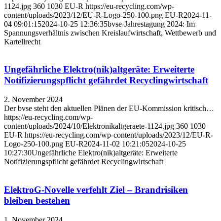
1124.jpg
360
1030
EU-R
https://eu-recycling.com/wp-
content/uploads/2023/12/EU-R-Logo-250-100.png
EU-R
2024-11-
04 09:01:15
2024-10-25 12:36:35
bvse-Jahrestagung 2024: Im
Spannungsverhältnis zwischen Kreislaufwirtschaft, Wettbewerb und
Kartellrecht
Ungefährliche Elektro(nik)altgeräte: Erweiterte
Notifizierungspflicht gefährdet Recyclingwirtschaft
2. November 2024
Der bvse steht den aktuellen Plänen der EU-Kommission kritisch…
https://eu-recycling.com/wp-
content/uploads/2024/10/Elektronikaltgeraete-1124.jpg
360
1030
EU-R
https://eu-recycling.com/wp-content/uploads/2023/12/EU-R-
Logo-250-100.png
EU-R
2024-11-02 10:21:05
2024-10-25
10:27:30
Ungefährliche Elektro(nik)altgeräte: Erweiterte
Notifizierungspflicht gefährdet Recyclingwirtschaft
ElektroG-Novelle verfehlt Ziel – Brandrisiken
bleiben bestehen
1. November 2024