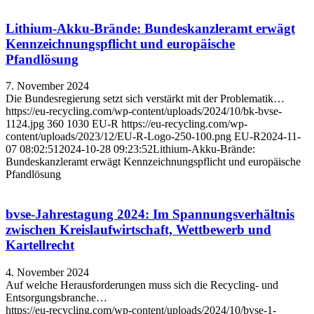
Lithium-Akku-Brände: Bundeskanzleramt erwägt
Kennzeichnungspflicht und europäische
Pfandlösung
7. November 2024
Die Bundesregierung setzt sich verstärkt mit der Problematik…
https://eu-recycling.com/wp-content/uploads/2024/10/bk-bvse-
1124.jpg
360
1030
EU-R
https://eu-recycling.com/wp-
content/uploads/2023/12/EU-R-Logo-250-100.png
EU-R
2024-11-
07 08:02:51
2024-10-28 09:23:52
Lithium-Akku-Brände:
Bundeskanzleramt erwägt Kennzeichnungspflicht und europäische
Pfandlösung
bvse-Jahrestagung 2024: Im Spannungsverhältnis
zwischen Kreislaufwirtschaft, Wettbewerb und
Kartellrecht
4. November 2024
Auf welche Herausforderungen muss sich die Recycling- und
Entsorgungsbranche…
https://eu-recycling.com/wp-content/uploads/2024/10/bvse-1-