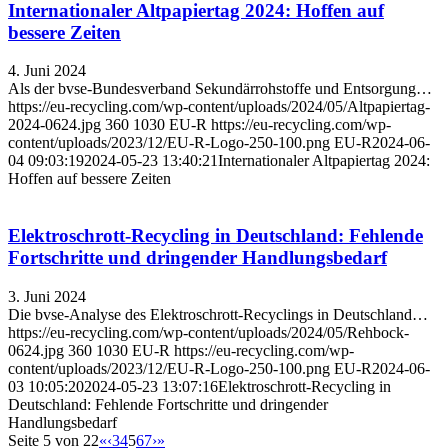
Internationaler Altpapiertag 2024: Hoffen auf
bessere Zeiten
4. Juni 2024
Als der bvse-Bundesverband Sekundärrohstoffe und Entsorgung…
https://eu-recycling.com/wp-content/uploads/2024/05/Altpapiertag-
2024-0624.jpg
360
1030
EU-R
https://eu-recycling.com/wp-
content/uploads/2023/12/EU-R-Logo-250-100.png
EU-R
2024-06-
04 09:03:19
2024-05-23 13:40:21
Internationaler Altpapiertag 2024:
Hoffen auf bessere Zeiten
Elektroschrott-Recycling in Deutschland: Fehlende
Fortschritte und dringender Handlungsbedarf
3. Juni 2024
Die bvse-Analyse des Elektroschrott-Recyclings in Deutschland…
https://eu-recycling.com/wp-content/uploads/2024/05/Rehbock-
0624.jpg
360
1030
EU-R
https://eu-recycling.com/wp-
content/uploads/2023/12/EU-R-Logo-250-100.png
EU-R
2024-06-
03 10:05:20
2024-05-23 13:07:16
Elektroschrott-Recycling in
Deutschland: Fehlende Fortschritte und dringender
Handlungsbedarf
Seite 5 von 22
«
‹
3
4
5
6
7
›
»