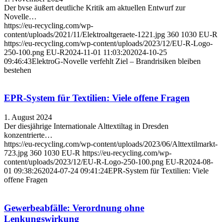
Der bvse äußert deutliche Kritik am aktuellen Entwurf zur
Novelle…
https://eu-recycling.com/wp-
content/uploads/2021/11/Elektroaltgeraete-1221.jpg
360
1030
EU-R
https://eu-recycling.com/wp-content/uploads/2023/12/EU-R-Logo-
250-100.png
EU-R
2024-11-01 11:03:20
2024-10-25
09:46:43
ElektroG-Novelle verfehlt Ziel – Brandrisiken bleiben
bestehen
EPR-System für Textilien: Viele offene Fragen
1. August 2024
Der diesjährige Internationale Alttextiltag in Dresden
konzentrierte…
https://eu-recycling.com/wp-content/uploads/2023/06/Alttextilmarkt-
723.jpg
360
1030
EU-R
https://eu-recycling.com/wp-
content/uploads/2023/12/EU-R-Logo-250-100.png
EU-R
2024-08-
01 09:38:26
2024-07-24 09:41:24
EPR-System für Textilien: Viele
offene Fragen
Gewerbeabfälle: Verordnung ohne
Lenkungswirkung