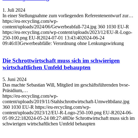
1. Juli 2024
In einer Stellungnahme zum vorliegenden Referentenentwurf zur…
https://eu-recycling.com/wp-
content/uploads/2024/06/Gewerbeabfall-724.jpg
360
1030
EU-R
https://eu-recycling.com/wp-content/uploads/2023/12/EU-R-Logo-
250-100.png
EU-R
2024-07-01 13:43:40
2024-06-24
09:46:03
Gewerbeabfälle: Verordnung ohne Lenkungswirkung
Die Schrottwirtschaft muss sich im schwierigen
wirtschaftlichen Umfeld behaupten
5. Juni 2024
Das machte Sebastian Will, Mitglied im geschäftsführenden bvse-
Präsidium,…
https://eu-recycling.com/wp-
content/uploads/2019/11/Stahlschrottwirtschaft-Umweltbilanz.jpg
360
1030
EU-R
https://eu-recycling.com/wp-
content/uploads/2023/12/EU-R-Logo-250-100.png
EU-R
2024-06-
05 09:22:18
2024-05-24 08:27:48
Die Schrottwirtschaft muss sich im
schwierigen wirtschaftlichen Umfeld behaupten