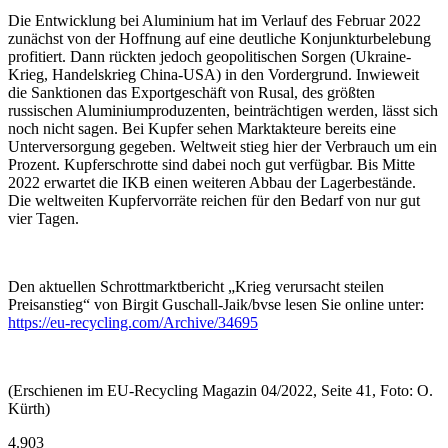
Die Entwicklung bei Aluminium hat im Verlauf des Februar 2022
zunächst von der Hoffnung auf eine deutliche Konjunkturbelebung
profitiert. Dann rückten jedoch geopolitischen Sorgen (Ukraine-
Krieg, Handelskrieg China-USA) in den Vordergrund. Inwieweit
die Sanktionen das Exportgeschäft von Rusal, des größten
russischen Aluminiumproduzenten, beinträchtigen werden, lässt sich
noch nicht sagen. Bei Kupfer sehen Marktakteure bereits eine
Unterversorgung gegeben. Weltweit stieg hier der Verbrauch um ein
Prozent. Kupferschrotte sind dabei noch gut verfügbar. Bis Mitte
2022 erwartet die IKB einen weiteren Abbau der Lagerbestände.
Die weltweiten Kupfervorräte reichen für den Bedarf von nur gut
vier Tagen.
Den aktuellen Schrottmarktbericht „Krieg verursacht steilen
Preisanstieg“ von Birgit Guschall-Jaik/bvse lesen Sie online unter:
https://eu-recycling.com/Archive/34695
(Erschienen im EU-Recycling Magazin 04/2022, Seite 41, Foto: O.
Kürth)
4.903