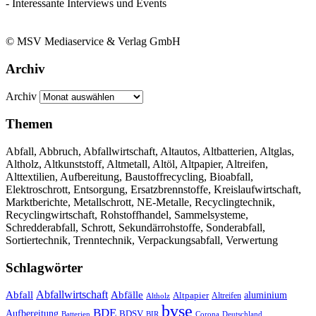
- Interessante Interviews und Events
© MSV Mediaservice & Verlag GmbH
Archiv
Archiv
Themen
Abfall, Abbruch, Abfallwirtschaft, Altautos, Altbatterien, Altglas,
Altholz, Altkunststoff, Altmetall, Altöl, Altpapier, Altreifen,
Alttextilien, Aufbereitung, Baustoffrecycling, Bioabfall,
Elektroschrott, Entsorgung, Ersatzbrennstoffe, Kreislaufwirtschaft,
Marktberichte, Metallschrott, NE-Metalle, Recyclingtechnik,
Recyclingwirtschaft, Rohstoffhandel, Sammelsysteme,
Schredderabfall, Schrott, Sekundärrohstoffe, Sonderabfall,
Sortiertechnik, Trenntechnik, Verpackungsabfall, Verwertung
Schlagwörter
Abfall
Abfallwirtschaft
Abfälle
aluminium
Altpapier
Altholz
Altreifen
bvse
BDE
Aufbereitung
BDSV
Batterien
BIR
Corona
Deutschland