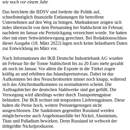
wie noch vor einem Jahr.
Das berichtete die BDSV und forderte die Politik auf,
schnellstmöglich finanzielle Entlastungen für betroffene
Unternehmen auf den Weg zu bringen. Marktakteure zeigten sich
indes überrascht von dem Preisanstieg bei Stahlschrott im Februar,
nachdem im Januar ein Preisrückgang verzeichnet wurde. Sie hatten
eher mit einer Seitwärtsbewegung gerechnet. Bei Redaktionsschluss
dieser Ausgabe (18. März 2022) lagen noch keine belastbaren Daten
zur Entwicklung im März vor.
Nach Informationen der IKB Deutsche Industriebank AG wurden
im Februar für die Tonne Stahlschrott bis zu 20 Euro mehr gezahlt
als noch im Januar. Vor allem die Exporte in die Türkei zogen
kräftig an und erhöhten das Inlandspreisniveau. Dabei ist das
Aufkommen bei den Neuschrottsorten immer noch knapp, während
sich das Altschrottaufkommen zu normalisieren scheint. Die
Auftragsbücher der deutschen Stahlwerke sind gut gefüllt. Die
Versorgung wird allerdings weiter durch Transportengpässe
behindert. Die IKB rechnet mit temporären Lieferengpässen. Diese
halten die Preise hoch, weitere Preissteigerungen nicht
ausgeschlossen. Die Sank­tionen gegenüber Russland werden
möglicherweise auch Angebotsausfälle bei Nickel, Aluminium,
Titan und Palladium bewirken. Denn Russland ist weltweit der
drittgrößte Nickelproduzent.