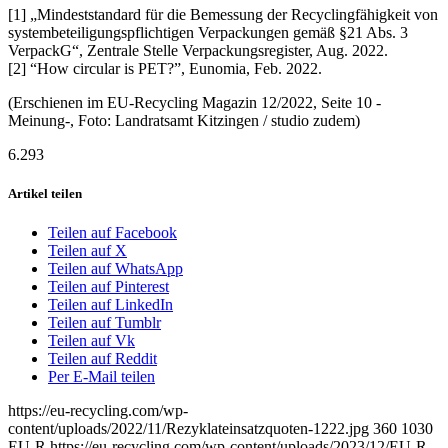
[1] „Mindeststandard für die Bemessung der Recyclingfähigkeit von
systembeteiligungspflichtigen Verpackungen gemäß §21 Abs. 3
VerpackG“, Zentrale Stelle Verpackungsregister, Aug. 2022.
[2] “How circular is PET?”, Eunomia, Feb. 2022.
(Erschienen im EU-Recycling Magazin 12/2022, Seite 10 -
Meinung-, Foto: Landratsamt Kitzingen / studio zudem)
6.293
Artikel teilen
Teilen auf Facebook
Teilen auf X
Teilen auf WhatsApp
Teilen auf Pinterest
Teilen auf LinkedIn
Teilen auf Tumblr
Teilen auf Vk
Teilen auf Reddit
Per E-Mail teilen
https://eu-recycling.com/wp-
content/uploads/2022/11/Rezyklateinsatzquoten-1222.jpg
360
1030
EU-R
https://eu-recycling.com/wp-content/uploads/2023/12/EU-R-