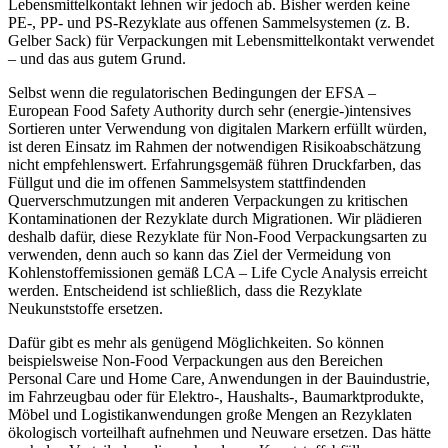
Lebensmittelkontakt lehnen wir jedoch ab. Bisher werden keine
PE-, PP- und PS-Rezyklate aus offenen Sammelsystemen (z. B.
Gelber Sack) für Verpackungen mit Lebensmittelkontakt verwendet
– und das aus gutem Grund.
Selbst wenn die regulatorischen Bedingungen der EFSA –
European Food Safety Authority durch sehr (energie-)intensives
Sortieren unter Verwendung von digitalen Markern erfüllt würden,
ist deren Einsatz im Rahmen der notwendigen Risikoabschätzung
nicht empfehlenswert. Erfahrungsgemäß führen Druckfarben, das
Füllgut und die im offenen Sammelsystem stattfindenden
Querverschmutzungen mit anderen Verpackungen zu kritischen
Kontaminationen der Rezyklate durch Migrationen. Wir plädieren
deshalb dafür, diese Rezyklate für Non-Food Verpackungsarten zu
verwenden, denn auch so kann das Ziel der Vermeidung von
Kohlenstoff­emissionen gemäß LCA – Life Cycle Analysis erreicht
werden. Entscheidend ist schließlich, dass die Rezyklate
Neukunststoffe ersetzen.
Dafür gibt es mehr als genügend Möglichkeiten. So können
beispielsweise Non-Food Verpackungen aus den Bereichen
Personal Care und Home Care, Anwendungen in der Bauindus­trie,
im Fahrzeugbau oder für Elektro-, Haushalts-, Baumarktprodukte,
Möbel und Logistikanwendungen große Mengen an Rezyklaten
ökologisch vorteilhaft aufnehmen und Neuware ersetzen. Das hätte