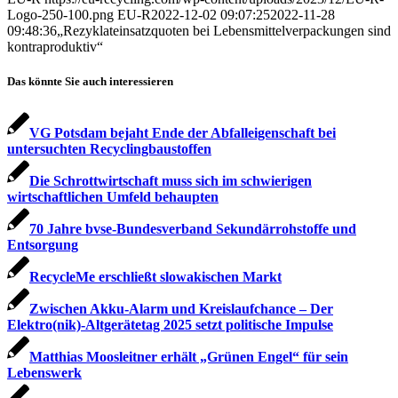
Logo-250-100.png
EU-R
2022-12-02 09:07:25
2022-11-28
09:48:36
„Rezyklateinsatzquoten bei Lebensmittel­verpackungen sind
kontraproduktiv“
Das könnte Sie auch interessieren
VG Potsdam bejaht Ende der Abfalleigenschaft bei
untersuchten Recyclingbaustoffen
Die Schrottwirtschaft muss sich im schwierigen
wirtschaftlichen Umfeld behaupten
70 Jahre bvse-Bundesverband Sekundärrohstoffe und
Entsorgung
RecycleMe erschließt slowakischen Markt
Zwischen Akku-Alarm und Kreislaufchance – Der
Elektro(nik)-Altgerätetag 2025 setzt politische Impulse
Matthias Moosleitner erhält „Grünen Engel“ für sein
Lebenswerk