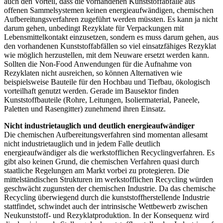
auch den Vorteil, dass die vorhandenen Kunststoffabfälle aus
offenen Sammelsystemen keinen energieaufwändigen, chemischen
Aufbereitungsverfahren zugeführt werden müssten. Es kann ja nicht
darum gehen, unbedingt Rezyklate für Verpackungen mit
Lebensmittelkontakt einzusetzen, sondern es muss darum gehen, aus
den vorhandenen Kunststoffabfällen so viel einsatzfähiges Rezyklat
wie möglich herzustellen, mit dem Neuware ersetzt werden kann.
Sollten die Non-Food Anwendungen für die Aufnahme von
Rezyklaten nicht ausreichen, so können Alternativen wie
beispielsweise Bauteile für den Hochbau und Tiefbau, ökologisch
vorteilhaft genutzt werden. Gerade im Bausektor finden
Kunststoffbauteile (Rohre, Leitungen, Isoliermaterial, Paneele,
Paletten und Rasengitter) zunehmend ihren Einsatz.
Nicht industrietauglich und deutlich energieaufwändiger
Die chemischen Aufbereitungsverfahren sind momentan allesamt
nicht industrietauglich und in jedem Falle deutlich
energieaufwändiger als die werkstofflichen Recyclingverfahren. Es
gibt also keinen Grund, die chemischen Verfahren quasi durch
staatliche Regelungen am Markt vorbei zu protegieren. Die
mittelständischen Strukturen im werkstofflichen Recycling würden
geschwächt zugunsten der chemischen Industrie. Da das chemische
Recycling überwiegend durch die kunststoffherstellende Industrie
stattfindet, schwindet auch der intrinsische Wettbewerb zwischen
Neukunststoff- und Rezyklatproduktion. In der Konsequenz wird