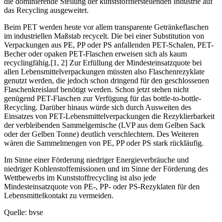
die dominierende Stellung der kunststoffherstellenden Industrie auf
das Recycling ausgeweitet.
Beim PET werden heute vor allem transparente Getränkeflaschen
im industriellen Maßstab recycelt. Die bei einer Substitution von
Verpackungen aus PE, PP oder PS anfallenden PET-Schalen, PET-
Becher oder opaken PET-Flaschen erweisen sich als kaum
recyclingfähig.[1, 2] Zur Erfüllung der Mindesteinsatzquote bei
allen Lebensmittelverpackungen müssten also Flaschenrezyklate
genutzt werden, die jedoch schon dringend für den geschlossenen
Flaschenkreislauf benötigt werden. Schon jetzt stehen nicht
genügend PET-Flaschen zur Verfügung für das bottle-to-bottle-
Recycling. Darüber hinaus würde sich durch Ausweiten des
Einsatzes von PET-Lebensmittelverpackungen die Rezyklierbarkeit
der verbleibenden Sammelgemische (LVP aus dem Gelben Sack
oder der Gelben Tonne) deutlich verschlechtern. Des Weiteren
wären die Sammelmengen von PE, PP oder PS stark rückläufig.
Im Sinne einer Förderung niedriger Energieverbräuche und
niedriger Kohlenstoffemissionen und im Sinne der Förderung des
Wettbewerbs im Kunststoffrecycling ist also jede
Mindesteinsatzquote von PE-, PP- oder PS-Rezyklaten für den
Lebensmittelkontakt zu vermeiden.
Quelle: bvse