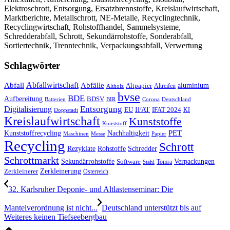
Elektroschrott, Entsorgung, Ersatzbrennstoffe, Kreislaufwirtschaft,
Marktberichte, Metallschrott, NE-Metalle, Recyclingtechnik,
Recyclingwirtschaft, Rohstoffhandel, Sammelsysteme,
Schredderabfall, Schrott, Sekundärrohstoffe, Sonderabfall,
Sortiertechnik, Trenntechnik, Verpackungsabfall, Verwertung
Schlagwörter
Abfall
Abfallwirtschaft
Abfälle
aluminium
Altpapier
Altholz
Altreifen
bvse
BDE
Aufbereitung
BDSV
Batterien
BIR
Corona
Deutschland
Entsorgung
Digitalisierung
IFAT
EU
IFAT 2024
KI
Doppstadt
Kreislaufwirtschaft
Kunststoffe
Kunststoff
Kunststoffrecycling
PET
Nachhaltigkeit
Maschinen
Messe
Papier
Recycling
Schrott
Rezyklate
Schredder
Rohstoffe
Schrottmarkt
Verpackungen
Sekundärrohstoffe
Software
Tomra
Stahl
Zerkleinerung
Zerkleinerer
Österreich
32. Karlsruher Deponie- und Altlastenseminar: Die
Mantelverordnung ist nicht...
Deutschland unterstützt bis auf
Weiteres keinen Tiefseebergbau