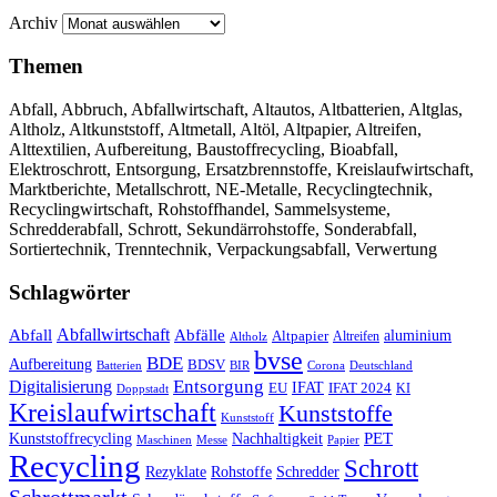
Archiv
Themen
Abfall, Abbruch, Abfallwirtschaft, Altautos, Altbatterien, Altglas,
Altholz, Altkunststoff, Altmetall, Altöl, Altpapier, Altreifen,
Alttextilien, Aufbereitung, Baustoffrecycling, Bioabfall,
Elektroschrott, Entsorgung, Ersatzbrennstoffe, Kreislaufwirtschaft,
Marktberichte, Metallschrott, NE-Metalle, Recyclingtechnik,
Recyclingwirtschaft, Rohstoffhandel, Sammelsysteme,
Schredderabfall, Schrott, Sekundärrohstoffe, Sonderabfall,
Sortiertechnik, Trenntechnik, Verpackungsabfall, Verwertung
Schlagwörter
Abfall
Abfallwirtschaft
Abfälle
aluminium
Altpapier
Altholz
Altreifen
bvse
BDE
Aufbereitung
BDSV
Batterien
BIR
Corona
Deutschland
Entsorgung
Digitalisierung
IFAT
EU
IFAT 2024
KI
Doppstadt
Kreislaufwirtschaft
Kunststoffe
Kunststoff
Kunststoffrecycling
PET
Nachhaltigkeit
Maschinen
Messe
Papier
Recycling
Schrott
Rezyklate
Schredder
Rohstoffe