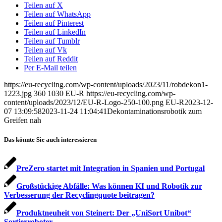
Teilen auf X
Teilen auf WhatsApp
Teilen auf Pinterest
Teilen auf LinkedIn
Teilen auf Tumblr
Teilen auf Vk
Teilen auf Reddit
Per E-Mail teilen
https://eu-recycling.com/wp-content/uploads/2023/11/robdekon1-
1223.jpg
360
1030
EU-R
https://eu-recycling.com/wp-
content/uploads/2023/12/EU-R-Logo-250-100.png
EU-R
2023-12-
07 13:09:58
2023-11-24 11:04:41
Dekontaminationsrobotik zum
Greifen nah
Das könnte Sie auch interessieren
PreZero startet mit Integration in Spanien und Portugal
Großstückige Abfälle: Was können KI und Robotik zur
Verbesserung der Recyclingquote beitragen?
Produktneuheit von Steinert: Der „UniSort Unibot“
Sortierroboter