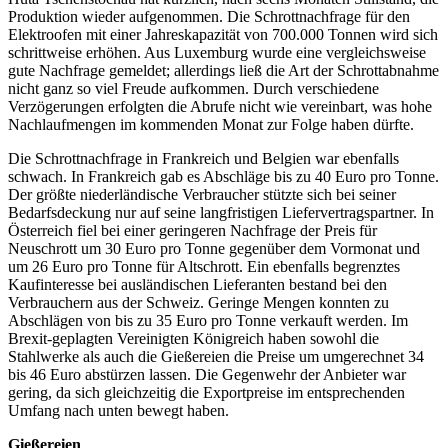
Produktion wieder aufgenommen. Die Schrottnachfrage für den
Elektroofen mit einer Jahreskapazität von 700.000 Tonnen wird sich
schrittweise erhöhen. Aus Luxemburg wurde eine vergleichsweise
gute Nachfrage gemeldet; allerdings ließ die Art der Schrottabnahme
nicht ganz so viel Freude aufkommen. Durch verschiedene
Verzögerungen erfolgten die Abrufe nicht wie vereinbart, was hohe
Nachlaufmengen im kommenden Monat zur Folge haben dürfte.
Die Schrottnachfrage in Frankreich und Belgien war ebenfalls
schwach. In Frankreich gab es Abschläge bis zu 40 Euro pro Tonne.
Der größte niederländische Verbraucher stützte sich bei seiner
Bedarfsdeckung nur auf seine langfristigen Liefervertragspartner. In
Österreich fiel bei einer geringeren Nachfrage der Preis für
Neuschrott um 30 Euro pro Tonne gegenüber dem Vormonat und
um 26 Euro pro Tonne für Altschrott. Ein ebenfalls begrenztes
Kaufinteresse bei ausländischen Lieferanten bestand bei den
Verbrauchern aus der Schweiz. Geringe Mengen konnten zu
Abschlägen von bis zu 35 Euro pro Tonne verkauft werden. Im
Brexit-geplagten Vereinigten Königreich haben sowohl die
Stahlwerke als auch die Gießereien die Preise um umgerechnet 34
bis 46 Euro abstürzen lassen. Die Gegenwehr der Anbieter war
gering, da sich gleichzeitig die Exportpreise im entsprechenden
Umfang nach unten bewegt haben.
Gießereien