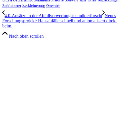
Verpackungen
Sekundärrohstoffe
Software
Tomra
Stahl
Zerkleinerung
Zerkleinerer
Österreich
4.0-Ansätze in der Abfallverwertungstechnik erforscht
Neues
Forschungsprojekt: Hausabfälle schnell und automatisiert direkt
beim...
Nach oben scrollen