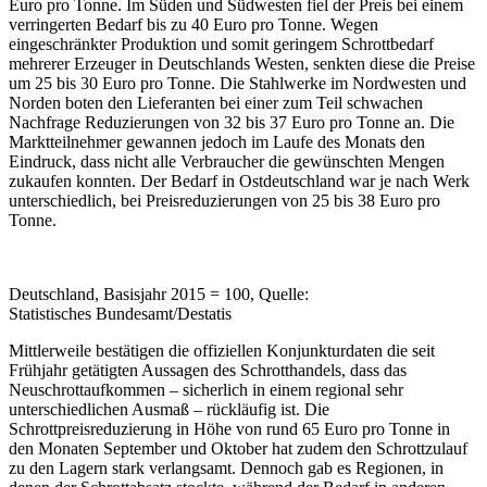
Euro pro Tonne. Im Süden und Südwesten fiel der Preis bei einem
verringerten Bedarf bis zu 40 Euro pro Tonne. Wegen
eingeschränkter Produktion und somit geringem Schrottbedarf
mehrerer Erzeuger in Deutschlands Westen, senkten diese die Preise
um 25 bis 30 Euro pro Tonne. Die Stahlwerke im Nordwesten und
Norden boten den Lieferanten bei einer zum Teil schwachen
Nachfrage Reduzierungen von 32 bis 37 Euro pro Tonne an. Die
Marktteilnehmer gewannen jedoch im Laufe des Monats den
Eindruck, dass nicht alle Verbraucher die gewünschten Mengen
zukaufen konnten. Der Bedarf in Ostdeutschland war je nach Werk
unterschiedlich, bei Preisreduzierungen von 25 bis 38 Euro pro
Tonne.
Deutschland, Basisjahr 2015 = 100, Quelle:
Statistisches Bundesamt/Destatis
Mittlerweile bestätigen die offiziellen Konjunkturdaten die seit
Frühjahr getätigten Aussagen des Schrotthandels, dass das
Neuschrottaufkommen – sicherlich in einem regional sehr
unterschiedlichen Ausmaß – rückläufig ist. Die
Schrottpreisreduzierung in Höhe von rund 65 Euro pro Tonne in
den Monaten September und Oktober hat zudem den Schrottzulauf
zu den Lagern stark verlangsamt. Dennoch gab es Regionen, in