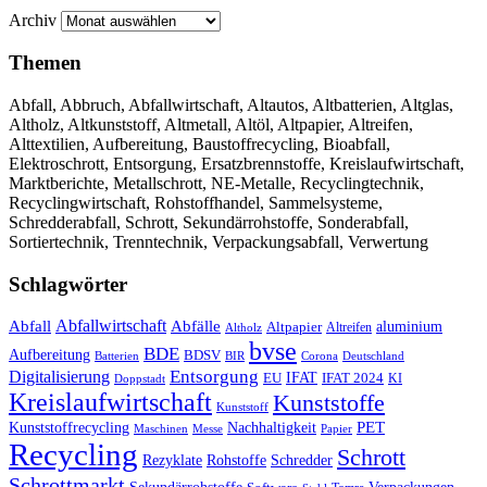
Archiv
Themen
Abfall, Abbruch, Abfallwirtschaft, Altautos, Altbatterien, Altglas,
Altholz, Altkunststoff, Altmetall, Altöl, Altpapier, Altreifen,
Alttextilien, Aufbereitung, Baustoffrecycling, Bioabfall,
Elektroschrott, Entsorgung, Ersatzbrennstoffe, Kreislaufwirtschaft,
Marktberichte, Metallschrott, NE-Metalle, Recyclingtechnik,
Recyclingwirtschaft, Rohstoffhandel, Sammelsysteme,
Schredderabfall, Schrott, Sekundärrohstoffe, Sonderabfall,
Sortiertechnik, Trenntechnik, Verpackungsabfall, Verwertung
Schlagwörter
Abfall
Abfallwirtschaft
Abfälle
aluminium
Altpapier
Altholz
Altreifen
bvse
BDE
Aufbereitung
BDSV
Batterien
BIR
Corona
Deutschland
Entsorgung
Digitalisierung
IFAT
EU
IFAT 2024
KI
Doppstadt
Kreislaufwirtschaft
Kunststoffe
Kunststoff
Kunststoffrecycling
PET
Nachhaltigkeit
Maschinen
Messe
Papier
Recycling
Schrott
Rezyklate
Schredder
Rohstoffe
Schrottmarkt