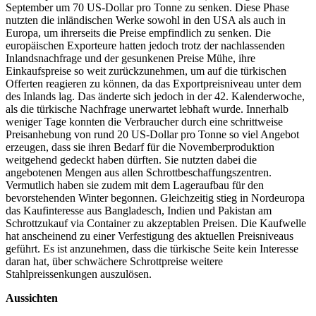
September um 70 US-Dollar pro Tonne zu senken. Diese Phase
nutzten die inländischen Werke sowohl in den USA als auch in
Europa, um ihrerseits die Preise empfindlich zu senken. Die
europäischen Exporteure hatten jedoch trotz der nachlassenden
Inlandsnachfrage und der gesunkenen Preise Mühe, ihre
Einkaufspreise so weit zurückzunehmen, um auf die türkischen
Offerten reagieren zu können, da das Exportpreisniveau unter dem
des Inlands lag. Das änderte sich jedoch in der 42. Kalenderwoche,
als die türkische Nachfrage unerwartet lebhaft wurde. Innerhalb
weniger Tage konnten die Verbraucher durch eine schrittweise
Preisanhebung von rund 20 US-Dollar pro Tonne so viel Angebot
erzeugen, dass sie ihren Bedarf für die Novemberproduktion
weitgehend gedeckt haben dürften. Sie nutzten dabei die
angebotenen Mengen aus allen Schrottbeschaffungszentren.
Vermutlich haben sie zudem mit dem Lageraufbau für den
bevorstehenden Winter begonnen. Gleichzeitig stieg in Nordeuropa
das Kaufinteresse aus Bangladesch, Indien und Pakistan am
Schrottzukauf via Container zu akzeptablen Preisen. Die Kaufwelle
hat anscheinend zu einer Verfestigung des aktuellen Preisniveaus
geführt. Es ist anzunehmen, dass die türkische Seite kein Interesse
daran hat, über schwächere Schrottpreise weitere
Stahlpreissenkungen auszulösen.
Aussichten