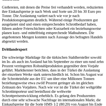
Gießereien, mit denen die Preise frei verhandelt werden, reduzierten
ihre Einkaufspreise je nach Werk und Sorte um 20 bis 30 Euro pro
Tonne. Die Auslastung variiert nach wie vor je nach
Produktionsprogamm deutlich. Während einige Produzenten gut
ausgelastet sind und einen entsprechenden Schrottbedarf haben,
führen andere Feierschichten oder Kurzarbeit ein beziehungsweise
planen kurz- und mittelfristig entsprechende Maßnahmen. Die
angebotenen Mengen konnten nach Aussage des befragten Handels
abgesetzt werden.
Drittlandexport
Die schwierige Marktlage für die türkischen Stahlhersteller sowohl
im In- als auch im Ausland hat bis September zu einer um rund zehn
Prozent verringerten Rohstahlproduktion gegenüber dem Vorjahr
geführt. Marktkenner berichten, dass in der Türkei die Auslastung
der einzelnen Werke stark unterschiedlich ist. Schon bis August war
die Schrotteinfuhr aus der EU um über eine Millionen Tonnen
beziehungsweise etwa zwölf Prozent geringer als im gleichen
Zeitraum des Vorjahres. Nach wie vor ist die Türkei der weltgrößte
Schrottimporteur und beeinflusst die weltweite
Schrottpreisentwicklung erheblich. Es gelang den Produzenten
durch eine sehr schwache Nachfrage im internationalen Markt, die
Einkaufspreise für die Sorte HMS 1/2 (80:20) von August bis Ende