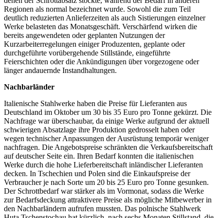
denen der Schrottabsatz stockte, während der Bedarf in anderen
Regionen als normal bezeichnet wurde. Sowohl die zum Teil
deutlich reduzierten Anlieferzeiten als auch Sistierungen einzelner
Werke belasteten das Monatsgeschäft. Verschärfend wirken die
bereits angewendeten oder geplanten Nutzungen der
Kurzarbeiterregelungen einiger Produzenten, geplante oder
durchgeführte vorübergehende Stillstände, eingeführte
Feierschichten oder die Ankündigungen über vorgezogene oder
länger andauernde Instandhaltungen.
Nachbarländer
Italienische Stahlwerke haben die Preise für Lieferanten aus
Deutschland im Oktober um 30 bis 35 Euro pro Tonne gekürzt. Die
Nachfrage war überschaubar, da einige Werke aufgrund der aktuell
schwierigen Absatzlage ihre Produktion gedrosselt haben oder
wegen technischer Anpassungen der Ausrüstung temporär weniger
nachfragen. Die Angebotspreise schränkten die Verkaufsbereitschaft
auf deutscher Seite ein. Ihren Bedarf konnten die italienischen
Werke durch die hohe Lieferbereitschaft inländischer Lieferanten
decken. In Tschechien und Polen sind die Einkaufspreise der
Verbraucher je nach Sorte um 20 bis 25 Euro pro Tonne gesunken.
Der Schrottbedarf war stärker als im Vormonat, sodass die Werke
zur Bedarfsdeckung attraktivere Preise als mögliche Mitbewerber in
den Nachbarländern aufrufen mussten. Das polnische Stahlwerk
Huta Tschenstochau hat kürzlich, nach sechs Monaten Stillstand, die