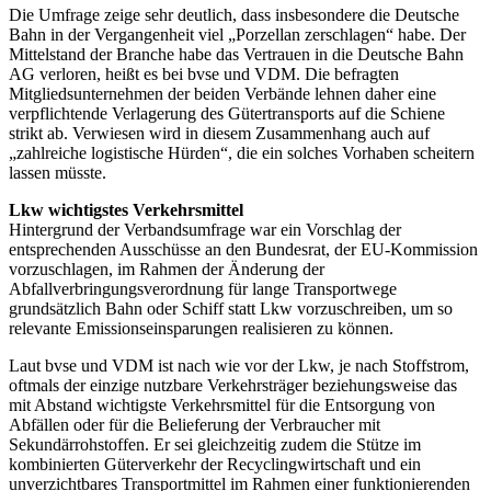
Die Umfrage zeige sehr deutlich, dass insbesondere die Deutsche
Bahn in der Vergangenheit viel „Porzellan zerschlagen“ habe. Der
Mittelstand der Branche habe das Vertrauen in die Deutsche Bahn
AG verloren, heißt es bei bvse und VDM. Die befragten
Mitgliedsunternehmen der beiden Verbände lehnen daher eine
verpflichtende Verlagerung des Gütertransports auf die Schiene
strikt ab. Verwiesen wird in diesem Zusammenhang auch auf
„zahlreiche logistische Hürden“, die ein solches Vorhaben scheitern
lassen müsste.
Lkw wichtigstes Verkehrsmittel
Hintergrund der Verbandsumfrage war ein Vorschlag der
entsprechenden Ausschüsse an den Bundesrat, der EU-Kommission
vorzuschlagen, im Rahmen der Änderung der
Abfallverbringungsverordnung für lange Transportwege
grundsätzlich Bahn oder Schiff statt Lkw vorzuschreiben, um so
relevante Emissionseinsparungen realisieren zu können.
Laut bvse und VDM ist nach wie vor der Lkw, je nach Stoffstrom,
oftmals der einzige nutzbare Verkehrsträger beziehungsweise das
mit Abstand wichtigste Verkehrsmittel für die Entsorgung von
Abfällen oder für die Belieferung der Verbraucher mit
Sekundärrohstoffen. Er sei gleichzeitig zudem die Stütze im
kombinierten Güterverkehr der Recyclingwirtschaft und ein
unverzichtbares Transportmittel im Rahmen einer funktionierenden