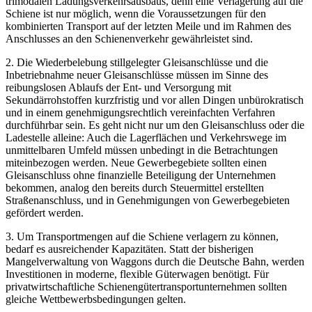
trimodalen Ladungsverkehrsausbaus, denn eine Verlagerung auf die
Schiene ist nur möglich, wenn die Voraussetzungen für den
kombinierten Transport auf der letzten Meile und im Rahmen des
Anschlusses an den Schienenverkehr gewährleistet sind.
2. Die Wiederbelebung stillgelegter Gleisanschlüsse und die
Inbetriebnahme neuer Gleisanschlüsse müssen im Sinne des
reibungslosen Ablaufs der Ent- und Versorgung mit
Sekundärrohstoffen kurzfristig und vor allen Dingen unbürokratisch
und in einem genehmigungsrechtlich vereinfachten Verfahren
durchführbar sein. Es geht nicht nur um den Gleisanschluss oder die
Ladestelle alleine: Auch die Lagerflächen und Verkehrswege im
unmittelbaren Umfeld müssen unbedingt in die Betrachtungen
miteinbezogen werden. Neue Gewerbegebiete sollten einen
Gleisanschluss ohne finanzielle Beteiligung der Unternehmen
bekommen, analog den bereits durch Steuermittel erstellten
Straßenanschluss, und in Genehmigungen von Gewerbegebieten
gefördert werden.
3. Um Transportmengen auf die Schiene verlagern zu können,
bedarf es ausreichender Kapazitäten. Statt der bisherigen
Mangelverwaltung von Waggons durch die Deutsche Bahn, werden
Investitionen in moderne, flexible Güterwagen benötigt. Für
privatwirtschaftliche Schienengütertransportunternehmen sollten
gleiche Wettbewerbsbedingungen gelten.