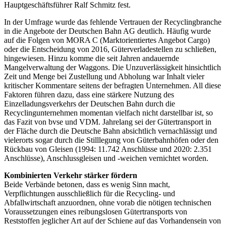
Hauptgeschäftsführer Ralf Schmitz fest.
In der Umfrage wurde das fehlende Vertrauen der Recyclingbranche
in die Angebote der Deutschen Bahn AG deutlich. Häufig wurde
auf die Folgen von MORA C (Marktorientiertes Angebot Cargo)
oder die Entscheidung von 2016, Güterverladestellen zu schließen,
hingewiesen. Hinzu komme die seit Jahren andauernde
Mangelverwaltung der Waggons. Die Unzuverlässigkeit hinsichtlich
Zeit und Menge bei Zustellung und Abholung war Inhalt vieler
kritischer Kommentare seitens der befragten Unternehmen. All diese
Faktoren führen dazu, dass eine stärkere Nutzung des
Einzelladungsverkehrs der Deutschen Bahn durch die
Recyclingunternehmen momentan vielfach nicht darstellbar ist, so
das Fazit von bvse und VDM. Jahrelang sei der Gütertransport in
der Fläche durch die Deutsche Bahn absichtlich vernachlässigt und
vielerorts sogar durch die Stilllegung von Güterbahnhöfen oder den
Rückbau von Gleisen (1994: 11.742 Anschlüsse und 2020: 2.351
Anschlüsse), Anschlussgleisen und -weichen vernichtet worden.
Kombinierten Verkehr stärker fördern
Beide Verbände betonen, dass es wenig Sinn macht,
Verpflichtungen ausschließlich für die Recycling- und
Abfallwirtschaft anzuordnen, ohne vorab die nötigen technischen
Voraussetzungen eines reibungslosen Gütertransports von
Reststoffen jeglicher Art auf der Schiene auf das Vorhandensein von