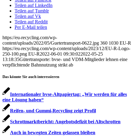
Teilen auf LinkedIn
Teilen auf Tumblr
Teilen auf Vk
Teilen auf Reddit
Per E-Mail teilen
https://eu-recycling.com/wp-
content/uploads/2022/05/Guetertransport-0622.jpg
360
1030
EU-R
https://eu-recycling.com/wp-content/uploads/2023/12/EU-R-Logo-
250-100.png
EU-R
2022-06-01 09:30:02
2022-05-25
13:18:35
Gütertransporte: bvse- und VDM-Mitglieder lehnen eine
verpflichtende Bahnnutzung strikt ab
Das könnte Sie auch interessieren
Internationaler bvse-Altpapiertag: „Wir werden für alles
eine Lösung haben“
Reifen- und Gummi-Recycling zeigt Profil
Schrottmarktbericht: Angebotsdefizit bei Altschrotten
Auch in bewegten Zeiten gelassen bleiben