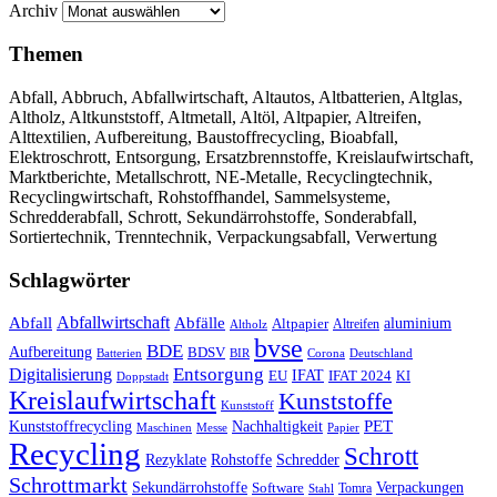
Archiv
Themen
Abfall, Abbruch, Abfallwirtschaft, Altautos, Altbatterien, Altglas,
Altholz, Altkunststoff, Altmetall, Altöl, Altpapier, Altreifen,
Alttextilien, Aufbereitung, Baustoffrecycling, Bioabfall,
Elektroschrott, Entsorgung, Ersatzbrennstoffe, Kreislaufwirtschaft,
Marktberichte, Metallschrott, NE-Metalle, Recyclingtechnik,
Recyclingwirtschaft, Rohstoffhandel, Sammelsysteme,
Schredderabfall, Schrott, Sekundärrohstoffe, Sonderabfall,
Sortiertechnik, Trenntechnik, Verpackungsabfall, Verwertung
Schlagwörter
Abfall
Abfallwirtschaft
Abfälle
aluminium
Altpapier
Altholz
Altreifen
bvse
BDE
Aufbereitung
BDSV
Batterien
BIR
Corona
Deutschland
Entsorgung
Digitalisierung
IFAT
EU
IFAT 2024
KI
Doppstadt
Kreislaufwirtschaft
Kunststoffe
Kunststoff
Kunststoffrecycling
PET
Nachhaltigkeit
Maschinen
Messe
Papier
Recycling
Schrott
Rezyklate
Schredder
Rohstoffe
Schrottmarkt
Verpackungen
Sekundärrohstoffe
Software
Tomra
Stahl