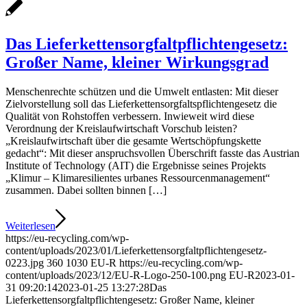
Das Lieferkettensorgfaltpflichtengesetz:
Großer Name, kleiner Wirkungsgrad
Menschenrechte schützen und die Umwelt entlasten: Mit dieser
Zielvorstellung soll das Lieferkettensorgfaltspflichtengesetz die
Qualität von Rohstoffen verbessern. Inwieweit wird diese
Verordnung der Kreislaufwirtschaft Vorschub leisten?
„Kreislaufwirtschaft über die gesamte Wertschöpfungskette
gedacht“: Mit dieser anspruchsvollen Überschrift fasste das Austrian
Institute of Technology (AIT) die Ergebnisse seines Projekts
„Klimur – Klimaresilientes urbanes Ressourcenmanagement“
zusammen. Dabei sollten binnen […]
Weiterlesen
https://eu-recycling.com/wp-
content/uploads/2023/01/Lieferkettensorgfaltpflichtengesetz-
0223.jpg
360
1030
EU-R
https://eu-recycling.com/wp-
content/uploads/2023/12/EU-R-Logo-250-100.png
EU-R
2023-01-
31 09:20:14
2023-01-25 13:27:28
Das
Lieferkettensorgfaltpflichtengesetz: Großer Name, kleiner