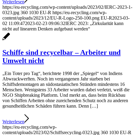
Weiterlesen
https://eu-recycling.com/wp-content/uploads/2023/02/IERC-2023-1-
0323.jpg
360
1030
EU-R
https://eu-recycling.com/wp-
content/uploads/2023/12/EU-R-Logo-250-100.png
EU-R
2023-03-
02 11:09:47
2023-02-23 09:06:32
IERC 2023: „Zirkularität kann
nicht auf linearem Denken aufgebaut werden“
Schiffe sind recycelbar – Arbeiter und
Umwelt nicht
„Ein Toter pro Tag“, berichtete 1998 der „Spiegel“ von Indiens
Abwrackwerften. Noch im vergangenen Jahr starben bei
Schiffsdemontagen an südostasiatischen Stränden mindestens 16
Menschen. Wenigstens 33 Arbeiter wurden dabei verletzt, weiß die
NGO Shipbreaking Platform. Und merkt an, dass beim Rückbau
von Schiffen Arbeiten ohne zureichenden Schutz noch zu anderen
gesundheitlichen Schäden führen kann. Denn […]
Weiterlesen
https://eu-recycling.com/wp-
content/uploads/2023/02/Schiffsrecycling-0323.jpg
360
1030
EU-R