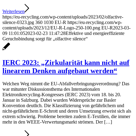
Weiterlesen
https://eu-recycling.com/wp-content/uploads/2023/02/olfactive-
silence-0323.jpg
360
1030
EU-R
https://eu-recycling.com/wp-
content/uploads/2023/12/EU-R-Logo-250-100.png
EU-R
2023-03-
09 11:01:05
2023-02-23 11:47:28
Effektive und energieeffiziente
Geruchsbindung sorgt für „olfactive silence“
IERC 2023: „Zirkularität kann nicht auf
linearem Denken aufgebaut werden“
Welchen Weg nimmt die EU-Abfallverbringungsverordnung? Das
war mitunter Diskussionsthema des Internationalen
Elektronikrecycling-Kongresses (IERC 2023) vom 18. bis 20.
Januar in Salzburg. Dabei wurden Widersprüche zur Basler
Konvention deutlich. Die Klassifizierung von gefährlichem und
nicht-gefährlichem E-Schrott und deren Umsetzung erweist sich als
extrem schwierig. Probleme bereiten zudem E-Textilien, die immer
mehr in den WEEE-Verwertungsmarkt strömen. Der […]