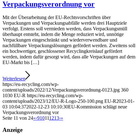
Verpackungsverordnung vor
Mit der Überarbeitung der EU-Rechtsvorschriften über
Verpackungen und Verpackungsabfälle werden drei Hauptziele
verfolgt. Erstens soll vermieden werden, dass Verpackungsmüll
überhaupt entsteht, indem die Menge reduziert wird, unnötige
Verpackungen eingeschränkt und wiederverwendbare und
nachfüllbare Verpackungslösungen gefördert werden. Zweitens soll
ein hochwertiger, geschlossener Recyclingkreislauf gefördert
werden, indem dafür gesorgt wird, dass alle Verpackungen auf dem
EU-Markt bis […]
Weiterlesen
https://eu-recycling.com/wp-
content/uploads/2022/12/Verpackungsverordnung-0123.jpg
360
1030
EU-R
https://eu-recycling.com/wp-
content/uploads/2023/12/EU-R-Logo-250-100.png
EU-R
2023-01-
03 10:04:37
2022-12-23 10:10:30
EU-Kommission schlägt neue
Verpackungsverordnung vor
Seite 11 von 24
«
‹
9
10
11
12
13
›
»
Anzeige