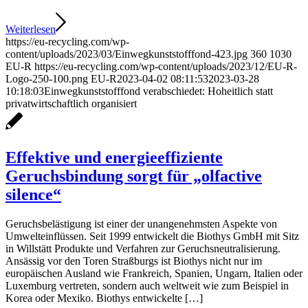
Weiterlesen
https://eu-recycling.com/wp-
content/uploads/2023/03/Einwegkunststofffond-423.jpg
360
1030
EU-R
https://eu-recycling.com/wp-content/uploads/2023/12/EU-R-
Logo-250-100.png
EU-R
2023-04-02 08:11:53
2023-03-28
10:18:03
Einwegkunststofffond verabschiedet: Hoheitlich statt
privatwirtschaftlich organisiert
Effektive und energieeffiziente
Geruchsbindung sorgt für „olfactive
silence“
Geruchsbelästigung ist einer der unangenehmsten Aspekte von
Umwelteinflüssen. Seit 1999 entwickelt die Biothys GmbH mit Sitz
in Willstätt Produkte und Verfahren zur Geruchsneutralisierung.
Ansässig vor den Toren Straßburgs ist Biothys nicht nur im
europäischen Ausland wie Frankreich, Spanien, Ungarn, Italien oder
Luxemburg vertreten, sondern auch weltweit wie zum Beispiel in
Korea oder Mexiko. Biothys entwickelte […]