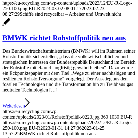
https://eu-recycling.com/wp-content/uploads/2023/12/EU-R-Logo-
250-100.png
EU-R
2023-03-02 08:01:17
2023-02-23
08:27:29
Schiffe sind recycelbar – Arbeiter und Umwelt nicht
BMWK richtet Rohstoffpolitik neu aus
Das Bundeswirtschaftsministerium (BMWK) will im Rahmen seiner
Rohstoffpolitik sicherstellen, „dass die volkswirtschaftlichen und
strategischen Interessen der Bundesrepublik Deutschland im Bereich
der Rohstoffe mittel- und langfristig gewahrt bleiben“. Dazu wurde
ein Eckpunktepapier mit dem Titel „Wege zu einer nachhaltigen und
resilienten Rohstoffversorgung“ vorgelegt. Der Ausstieg aus den
fossilen Technologien und die Transformation hin zu Treibhaus-gas-
neutralen Technologien […]
Weiterlesen
https://eu-recycling.com/wp-
content/uploads/2023/01/Rohstoffpolitik-0223.jpg
360
1030
EU-R
https://eu-recycling.com/wp-content/uploads/2023/12/EU-R-Logo-
250-100.png
EU-R
2023-01-31 14:27:36
2023-01-25
13:57:25
BMWK richtet Rohstoffpolitik neu aus