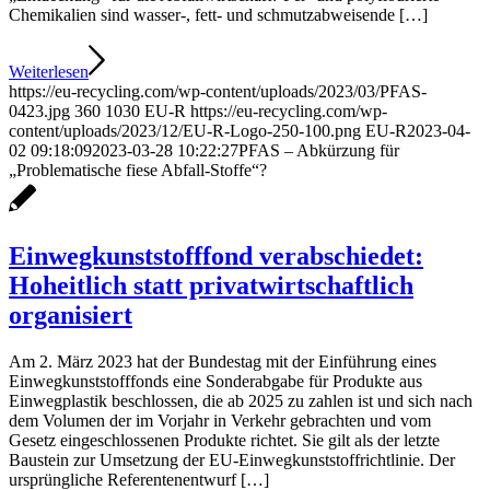
Chemikalien sind wasser-, fett- und schmutzabweisende […]
Weiterlesen
https://eu-recycling.com/wp-content/uploads/2023/03/PFAS-
0423.jpg
360
1030
EU-R
https://eu-recycling.com/wp-
content/uploads/2023/12/EU-R-Logo-250-100.png
EU-R
2023-04-
02 09:18:09
2023-03-28 10:22:27
PFAS – Abkürzung für
„Problematische fiese Abfall-Stoffe“?
Einwegkunststofffond verabschiedet:
Hoheitlich statt privatwirtschaftlich
organisiert
Am 2. März 2023 hat der Bundestag mit der Einführung eines
Einwegkunststofffonds eine Sonderabgabe für Produkte aus
Einwegplastik beschlossen, die ab 2025 zu zahlen ist und sich nach
dem Volumen der im Vorjahr in Verkehr gebrachten und vom
Gesetz eingeschlossenen Produkte richtet. Sie gilt als der letzte
Baustein zur Umsetzung der EU-Einwegkunststoffrichtlinie. Der
ursprüngliche Referentenentwurf […]