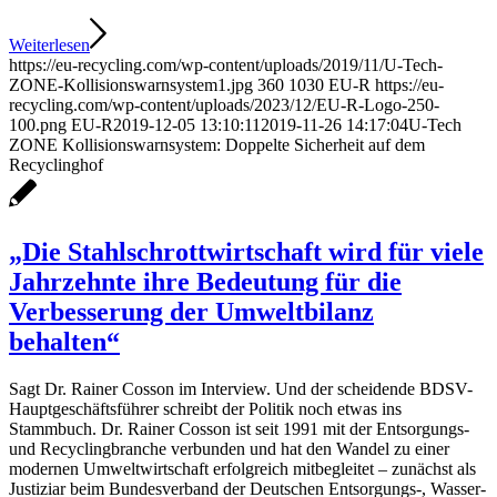
Weiterlesen
https://eu-recycling.com/wp-content/uploads/2019/11/U-Tech-
ZONE-Kollisionswarnsystem1.jpg
360
1030
EU-R
https://eu-
recycling.com/wp-content/uploads/2023/12/EU-R-Logo-250-
100.png
EU-R
2019-12-05 13:10:11
2019-11-26 14:17:04
U-Tech
ZONE Kollisionswarnsystem: Doppelte Sicherheit auf dem
Recyclinghof
„Die Stahlschrottwirtschaft wird für viele
Jahrzehnte ihre Bedeutung für die
Verbesserung der Umweltbilanz
behalten“
Sagt Dr. Rainer Cosson im Interview. Und der scheidende BDSV-
Hauptgeschäftsführer schreibt der Politik noch etwas ins
Stammbuch. Dr. Rainer Cosson ist seit 1991 mit der Entsorgungs-
und Recyclingbranche verbunden und hat den Wandel zu einer
modernen Umweltwirtschaft erfolgreich mitbegleitet – zunächst als
Justiziar beim Bundesverband der Deutschen Entsorgungs-, Wasser-