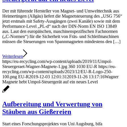
Der mit führende Hersteller von Magnet- und Umwelttechnik aus
Heimertingen (Allgäu) liefert die Magnetsteuerung des „USG 756“
jetzt erstmals mit Safety-Ausgängen (zwei Kanäle) sowie mit dem
Performance-Level „PL-d“ nach der DIN-Norm EN ISO 13849
aus. Laut den europäischen, maschinenspezifischen Fachnormen
(„C-Normen“) für die Sicherheit von Fräs- und Schleifmaschinen
müssen die Steuerungen von Spannmagneten mindestens den […]
Weiterlesen
https://eu-recycling.com/wp-content/uploads/2019/11/Umpol-
Steuergeraet-Wagner-Magnete-1.jpg
360
1030
EU-R
https://eu-
recycling.com/wp-content/uploads/2023/12/EU-R-Logo-250-
100.png
EU-R
2019-12-03 12:01:31
2019-11-26 13:17:16
Wagner
Magnete hebt Umpol-Steuergerät auf ein neues Level
Aufbereitung und Verwertung von
Stäuben aus Gießereien
Start eines Forschungsprojektes von Uni Augsburg, bifa