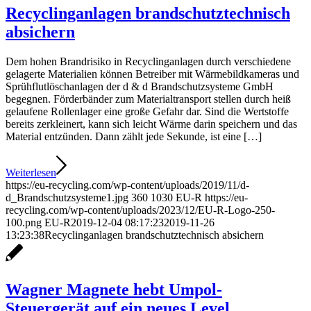
Recyclinganlagen brandschutztechnisch
absichern
Dem hohen Brandrisiko in Recyclinganlagen durch verschiedene
gelagerte Materialien können Betreiber mit Wärmebildkameras und
Sprühflutlöschanlagen der d & d Brandschutzsysteme GmbH
begegnen. Förderbänder zum Materialtransport stellen durch heiß
gelaufene Rollenlager eine große Gefahr dar. Sind die Wertstoffe
bereits zerkleinert, kann sich leicht Wärme darin speichern und das
Material entzünden. Dann zählt jede Sekunde, ist eine […]
Weiterlesen
https://eu-recycling.com/wp-content/uploads/2019/11/d-
d_Brandschutzsysteme1.jpg
360
1030
EU-R
https://eu-
recycling.com/wp-content/uploads/2023/12/EU-R-Logo-250-
100.png
EU-R
2019-12-04 08:17:23
2019-11-26
13:23:38
Recyclinganlagen brandschutztechnisch absichern
Wagner Magnete hebt Umpol-
Steuergerät auf ein neues Level