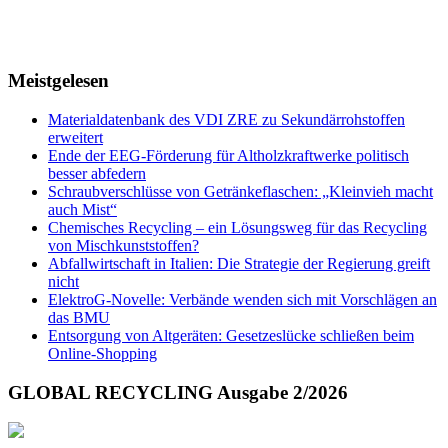
Meistgelesen
Materialdatenbank des VDI ZRE zu Sekundär­rohstoffen
erweitert
Ende der EEG-Förderung für Altholzkraftwerke politisch
besser abfedern
Schraubverschlüsse von Getränkeflaschen: „Kleinvieh macht
auch Mist“
Chemisches Recycling – ein Lösungsweg für das Recycling
von Mischkunststoffen?
Abfallwirtschaft in Italien: Die Strategie der Regierung greift
nicht
ElektroG-Novelle: Verbände wenden sich mit Vorschlägen an
das BMU
Entsorgung von Altgeräten: Gesetzeslücke schließen beim
Online-Shopping
GLOBAL RECYCLING Ausgabe 2/2026