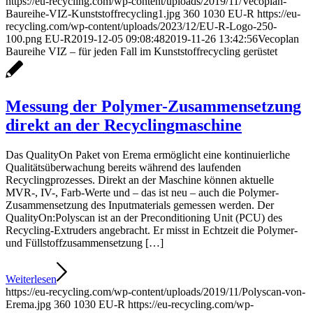
https://eu-recycling.com/wp-content/uploads/2019/11/Vecoplan-
Baureihe-VIZ-Kunststoffrecycling1.jpg
360
1030
EU-R
https://eu-
recycling.com/wp-content/uploads/2023/12/EU-R-Logo-250-
100.png
EU-R
2019-12-05 09:08:48
2019-11-26 13:42:56
Vecoplan
Baureihe VIZ – für jeden Fall im Kunststoffrecycling gerüstet
Messung der Polymer-Zusammensetzung
direkt an der Recycling­maschine
Das QualityOn Paket von Erema ermöglicht eine kontinuierliche
Qualitätsüberwachung bereits während des laufenden
Recyclingprozesses. Direkt an der Maschine können aktuelle
MVR-, IV-, Farb-Werte und – das ist neu – auch die Polymer-
Zusammensetzung des Inputmaterials gemessen werden. Der
QualityOn:Polyscan ist an der Preconditioning Unit (PCU) des
Recycling-Extruders angebracht. Er misst in Echtzeit die Polymer-
und Füllstoffzusammensetzung […]
Weiterlesen
https://eu-recycling.com/wp-content/uploads/2019/11/Polyscan-von-
Erema.jpg
360
1030
EU-R
https://eu-recycling.com/wp-