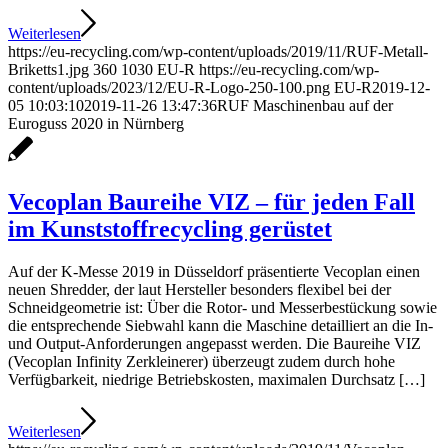
Weiterlesen
https://eu-recycling.com/wp-content/uploads/2019/11/RUF-Metall-
Briketts1.jpg
360
1030
EU-R
https://eu-recycling.com/wp-
content/uploads/2023/12/EU-R-Logo-250-100.png
EU-R
2019-12-
05 10:03:10
2019-11-26 13:47:36
RUF Maschinenbau auf der
Euroguss 2020 in Nürnberg
Vecoplan Baureihe VIZ – für jeden Fall
im Kunststoffrecycling gerüstet
Auf der K-Messe 2019 in Düsseldorf präsentierte Vecoplan einen
neuen Shredder, der laut Hersteller besonders flexibel bei der
Schneidgeometrie ist: Über die Rotor- und Messerbestückung sowie
die entsprechende Siebwahl kann die Maschine detailliert an die In-
und Output-Anforderungen angepasst werden. Die Baureihe VIZ
(Vecoplan Infinity Zerkleinerer) überzeugt zudem durch hohe
Verfügbarkeit, niedrige Betriebskosten, maximalen Durchsatz […]
Weiterlesen