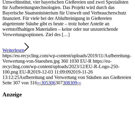
Umweltinstitut, vier bayerischen Gießereien und zwei Spezialisten
für Aufbereitungstechnologien. Das Projekt wird durch das
Bayerische Staatsministerium für Umwelt und Verbraucherschutz
finanziert. Für viele bei der Abluftreinigung in Gießereien
abgetrennte Stäube gibt es heute – trotz hoher Anteile an
wertstoffhaltigen Materialien – keine oder nur unzureichende
Verwertungsoptionen. Ziel des […]
Weiterlesen
https://eu-recycling.com/wp-content/uploads/2019/11/Aufbereitung-
Verwertung-von-Staeuben.jpg
360
1030
EU-R
https://eu-
recycling.com/wp-content/uploads/2023/12/EU-R-Logo-250-
100.png
EU-R
2019-12-03 11:09:09
2019-11-26
13:12:25
Aufbereitung und Verwertung von Stäuben aus Gießereien
Seite 307 von 316
«
‹
305
306
307
308
309
›
»
Anzeige