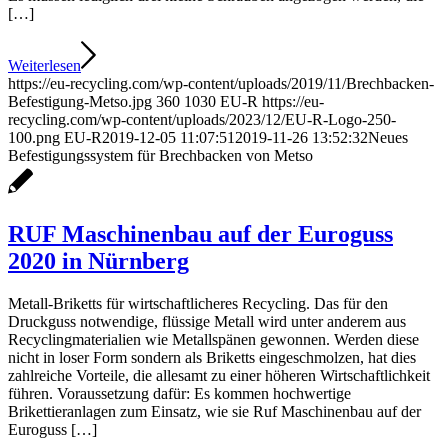
[…]
Weiterlesen
https://eu-recycling.com/wp-content/uploads/2019/11/Brechbacken-
Befestigung-Metso.jpg
360
1030
EU-R
https://eu-
recycling.com/wp-content/uploads/2023/12/EU-R-Logo-250-
100.png
EU-R
2019-12-05 11:07:51
2019-11-26 13:52:32
Neues
Befestigungssystem für Brechbacken von Metso
RUF Maschinenbau auf der Euroguss
2020 in Nürnberg
Metall-Briketts für wirtschaftlicheres Recycling. Das für den
Druckguss notwendige, flüssige Metall wird unter anderem aus
Recyclingmaterialien wie Metallspänen gewonnen. Werden diese
nicht in loser Form sondern als Briketts eingeschmolzen, hat dies
zahlreiche Vorteile, die allesamt zu einer höheren Wirtschaftlichkeit
führen. Voraussetzung dafür: Es kommen hochwertige
Brikettieranlagen zum Einsatz, wie sie Ruf Maschinenbau auf der
Euroguss […]