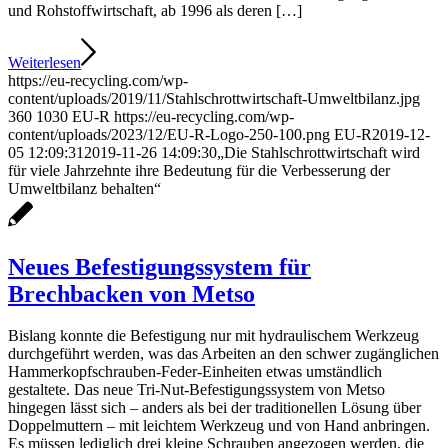
und Rohstoffwirtschaft, ab 1996 als deren […]
Weiterlesen
https://eu-recycling.com/wp-
content/uploads/2019/11/Stahlschrottwirtschaft-Umweltbilanz.jpg
360
1030
EU-R
https://eu-recycling.com/wp-
content/uploads/2023/12/EU-R-Logo-250-100.png
EU-R
2019-12-
05 12:09:31
2019-11-26 14:09:30
„Die Stahlschrottwirtschaft wird
für viele Jahrzehnte ihre Bedeutung für die Verbesserung der
Umweltbilanz behalten“
Neues Befestigungssystem für
Brechbacken von Metso
Bislang konnte die Befestigung nur mit hydraulischem Werkzeug
durchgeführt werden, was das Arbeiten an den schwer zugänglichen
Hammerkopfschrauben-Feder-Einheiten etwas umständlich
gestaltete. Das neue Tri-Nut-Befestigungssystem von Metso
hingegen lässt sich – anders als bei der traditionellen Lösung über
Doppelmuttern – mit leichtem Werkzeug und von Hand anbringen.
Es müssen lediglich drei kleine Schrauben angezogen werden, die