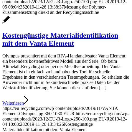
content/uploads/2023/12/EU-R-Logo-250-100.png
EU-R
2019-12-
05 08:04:35
2019-11-26 13:38:37
Messung der Polymer-
Zusammensetzung direkt an der Recycling­maschine
Kostengünstige Materialidentifikation
mit dem Vanta Element
Olympus präsentiert mit dem RFA-Handanalysator Vanta Element
ein besonders kosteneffektives Modell aus der Serie. Ob beim
Altmetall-Recycling oder bei der Metallverarbeitung: Der Vanta
Element ist ein einfach zu handhabendes Tool für schnelle
Ergebnisse in den verschiedensten Testumgebungen. So erhalten die
Anwender nicht nur in Sekundenschnelle präzise Daten bei der
Werkstoffidentifizierung. Sie können diese auf dem […]
Weiterlesen
https://eu-recycling.com/wp-content/uploads/2019/11/VANTA-
Element-Olympus.jpg
360
1030
EU-R
https://eu-recycling.com/wp-
content/uploads/2023/12/EU-R-Logo-250-100.png
EU-R
2019-12-
04 10:03:28
2019-11-26 13:34:26
Kostengünstige
Materialidentifikation mit dem Vanta Element